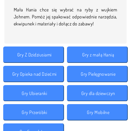
Mała Hania chce się wybrać na ryby z wujkiem
Johnem. Pomóż jej spakować odpowiednie narzędzia,
ekwipunek i materiały i dołącz do zabawy!
Gry Z Dzidziusiami
Gry z małą Hanią
Gry Opieka nad Dziećmi
Gry Pielęgnowanie
Gry Ubieranki
Gry dla dziewczyn
Gry Przeróbki
Gry Mobilne