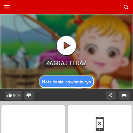
Mała Hania: Łowienie ryb
87%