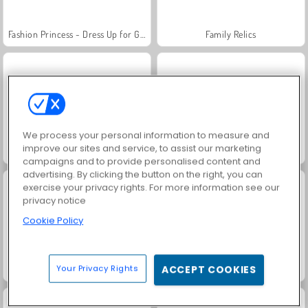
Fashion Princess - Dress Up for Girls
Family Relics
We process your personal information to measure and
improve our sites and service, to assist our marketing
Farm Merge Valley
Jewel Garden Story
campaigns and to provide personalised content and
advertising. By clicking the button on the right, you can
exercise your privacy rights. For more information see our
privacy notice
Cookie Policy
Your Privacy Rights
ACCEPT COOKIES
Masha and the Bear: Meadows
Royal Story