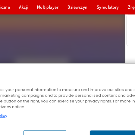
iczne
Akcji
Multiplayer
Dziewczyn
Symulatory
Zrę
s your personal information to measure and improve our sites and s
r marketing campaigns and to provide personalised content and adver
he button on the right, you can exercise your privacy rights. For more 
rivacy notice
licy