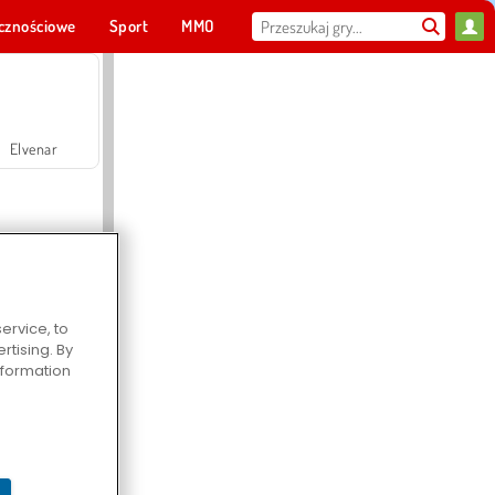
cznościowe
Sport
MMO
Dla ciebie
Elvenar
ervice, to
tising. By
Hospital Surgeon Doctor Game
information