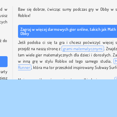
ód w
Baw się dobrze, ćwicząc sumy podczas gry w Obby w s
sisz
Roblox!
cych
Zagraj w więcej darmowych gier online, takich jak Math
Obby
dź do
Jeśli podoba ci się ta gra i chcesz poćwiczyć więcej 
przejdź na naszą stronę z
grami matematycznymi
. Znajdz
tam wiele gier matematycznych dla dzieci i dorosłych. Za
w inną grę w stylu Roblox od tego samego studia,
Runner
, która ma tor przeszkód inspirowany Subway Surf
arty
iesz
Możesz spróbować rozwiązać zagadki logiczne w
, aby
Master
, wymagającej grze matematycznej o szerokim zakr
poziomów trudności. Możesz też znaleźć brakujące licz
popularnej
krzyżówce matem
atycznej.
kód.
mę i
Kto stworzył Math Obby?
ków,