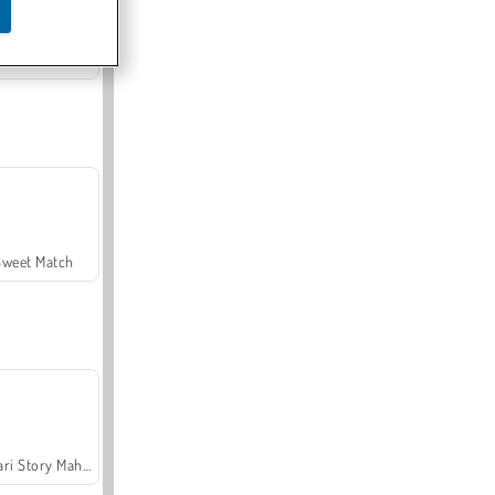
Offroad Crash Climber 4X4
Sweet Match
Safari Story Mahjong