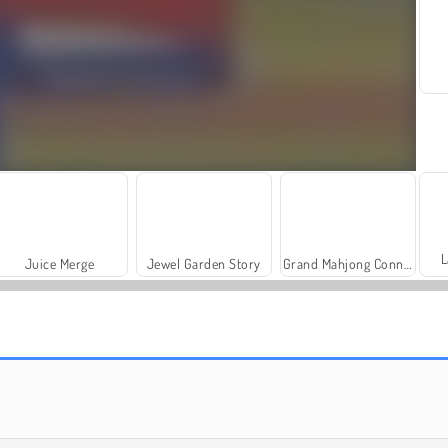
L
Juice Merge
Jewel Garden Story
Grand Mahjong Connect
Farm Merge Valley
Trollface Quest: USA 2