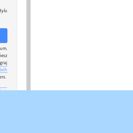
tylu
sum,
iesz
graj
Math
ers.
Sum
esie
by w