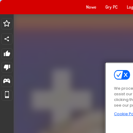
Nowe
Gry PC
Log
We proces
assist ou
clicking t
see our p
Cookie Po