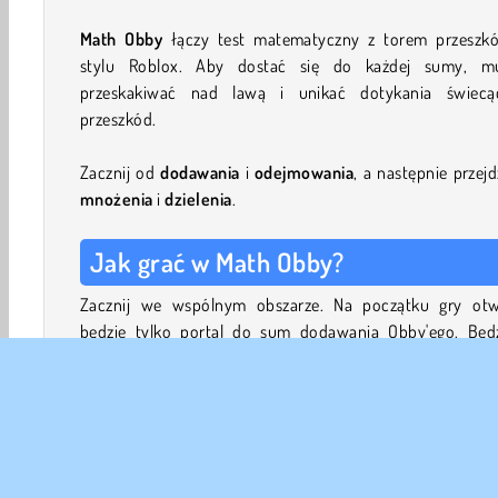
Math Obby
łączy test matematyczny z torem przeszk
stylu Roblox. Aby dostać się do każdej sumy, mu
przeskakiwać nad lawą i unikać dotykania świecą
przeszkód.
Zacznij od
dodawania
i
odejmowania
, a następnie przej
mnożenia
i
dzielenia
.
Jak grać w Math Obby?
Zacznij we wspólnym obszarze. Na początku gry otw
będzie tylko portal do sum dodawania Obby'ego. Będz
musiał ukończyć ten tor przeszkód i wszystkie jego sumy
otworzyć kolejne wyzwanie.
Na każdym poziomie sumy są połączone z torami przesz
Będziesz musiał przeskakiwać z platformy na platfor
pokonywać kałuże lawy. Unikaj świecących blo