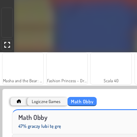
Masha and the Bear: Meadows
Fashion Princess - Dress Up for Girls
Scala 40
Math Obby
Logiczne Games
Solitaire Social
Rummy World
Math Obby
47% graczy lubi tę grę