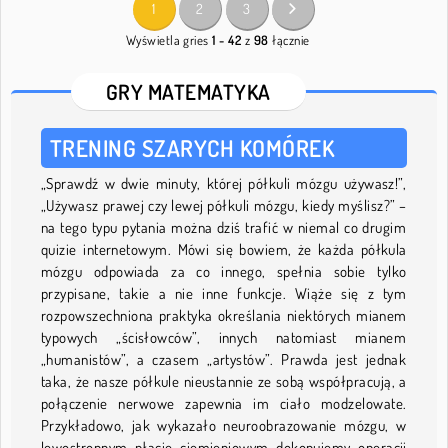
1
2
3
Wyświetla gries
1 - 42
z
98
łącznie
GRY MATEMATYKA
TRENING SZARYCH KOMÓREK
„Sprawdź w dwie minuty, której półkuli mózgu używasz!”,
„Używasz prawej czy lewej półkuli mózgu, kiedy myślisz?” –
na tego typu pytania można dziś trafić w niemal co drugim
quizie internetowym. Mówi się bowiem, że każda półkula
mózgu odpowiada za co innego, spełnia sobie tylko
przypisane, takie a nie inne funkcje. Wiąże się z tym
rozpowszechniona praktyka określania niektórych mianem
typowych „ścisłowców”, innych natomiast mianem
„humanistów”, a czasem „artystów”. Prawda jest jednak
taka, że nasze półkule nieustannie ze sobą współpracują, a
połączenie nerwowe zapewnia im ciało modzelowate.
Przykładowo, jak wykazało neuroobrazowanie mózgu, w
lewostronnym płacie ciemieniowym dokonujemy operacji