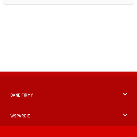
DANE FIRMY
Warunki korzystania z Witryny
WSPARCIE
Nasza polityka prywatnosci
Pomoc
JĘZYKACH