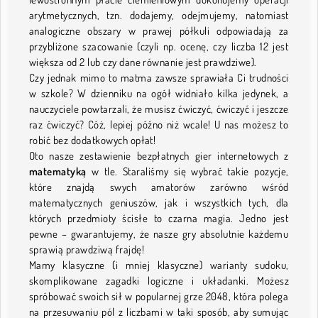
arytmetycznych, tzn. dodajemy, odejmujemy, natomiast
analogiczne obszary w prawej półkuli odpowiadają za
przybliżone szacowanie (czyli np. ocenę, czy liczba 12 jest
większa od 2 lub czy dane równanie jest prawdziwe).
Czy jednak mimo to matma zawsze sprawiała Ci trudności
w szkole? W dzienniku na ogół widniało kilka jedynek, a
nauczyciele powtarzali, że musisz ćwiczyć, ćwiczyć i jeszcze
raz ćwiczyć? Cóż, lepiej późno niż wcale! U nas możesz to
robić bez dodatkowych opłat!
Oto nasze zestawienie bezpłatnych gier internetowych z
matematyką
w tle. Staraliśmy się wybrać takie pozycje,
które znajdą swych amatorów zarówno wśród
matematycznych geniuszów, jak i wszystkich tych, dla
których przedmioty ścisłe to czarna magia. Jedno jest
pewne – gwarantujemy, że nasze gry absolutnie każdemu
sprawią prawdziwą frajdę!
Mamy klasyczne (i mniej klasyczne) warianty sudoku,
skomplikowane zagadki logiczne i układanki. Możesz
spróbować swoich sił w popularnej grze 2048, która polega
na przesuwaniu pól z liczbami w taki sposób, aby sumując