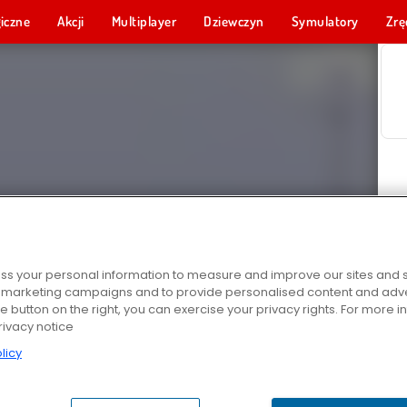
iczne
Akcji
Multiplayer
Dziewczyn
Symulatory
Zrę
s your personal information to measure and improve our sites and s
r marketing campaigns and to provide personalised content and adver
he button on the right, you can exercise your privacy rights. For more 
rivacy notice
licy