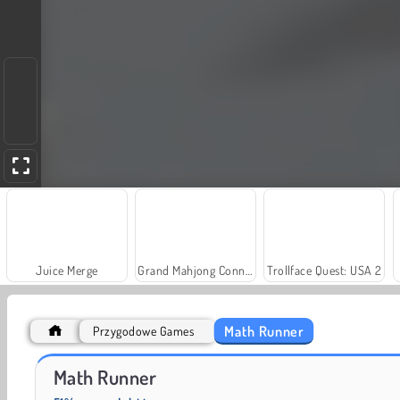
Juice Merge
Grand Mahjong Connect
Trollface Quest: USA 2
Math Runner
Przygodowe Games
Solitaire Social
Farm Merge Valley
Math Runner