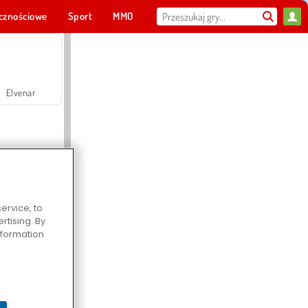
cznościowe
Sport
MMO
Dla ciebie
Elvenar
ervice, to
tising. By
Hospital Surgeon Doctor Game
information