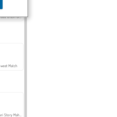
Offroad Crash Climber 4X4
Sweet Match
Safari Story Mahjong