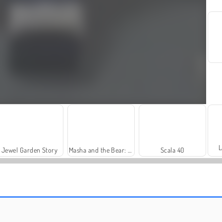
L
Jewel Garden Story
Masha and the Bear: Meadows
Scala 40
Royal Story
Let's Fish!