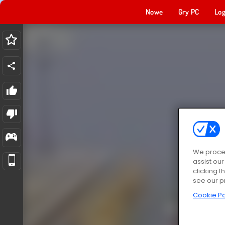
Nowe
Gry PC
Log
We proces
assist ou
clicking t
see our p
Cookie Po