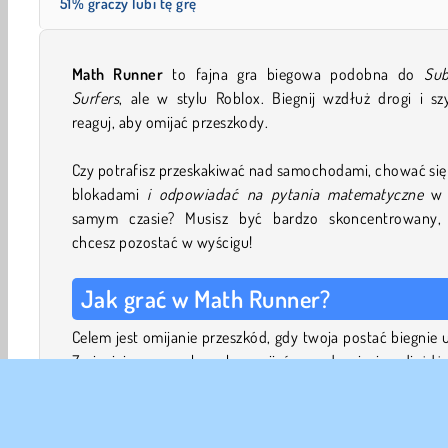
51% graczy lubi tę grę
Math Runner
to fajna gra biegowa podobna do
Su
Surfers
, ale w stylu Roblox. Biegnij wzdłuż drogi i sz
reaguj, aby omijać przeszkody.
Czy potrafisz przeskakiwać nad samochodami, chować się
blokadami
i odpowiadać na pytania matematyczne
w 
samym czasie? Musisz być bardzo skoncentrowany, j
chcesz pozostać w wyścigu!
Jak grać w Math Runner?
Celem jest omijanie przeszkód, gdy twoja postać biegnie u
Zmieniaj pasy ruchu, aby omijać ogrodzenia i nadjeżdża
pojazdy. Przeskakuj nad zaparkowanymi samochodami, nu
pod blokadami drogowymi lub biegnij sprintem po drabin
aby przebiec przez autobusy.