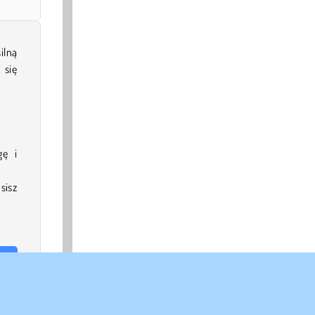
ilną
 się
gę i
sisz
ner,
 też