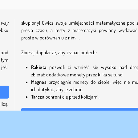
bway
skupiony! Ćwicz swoje umiejętności matematyczne pod s
ybko
presją czasu, a testy z matematyki powinny wydawać
proste w porównaniu z nimi...
 pod
Zbieraj dopalacze, aby złapać oddech:
tym
eśli
Rakieta
pozwoli ci wznieść się wysoko nad dro
zbierać dodatkowe monety przez kilka sekund.
Magnes
przyciągnie monety do ciebie, więc nie mu
ich dotykać, aby je zebrać.
Tarcza
ochroni cię przed kolizjami.
licą.
jące
Zagraj w więcej darmowych gier online, takich jak Math
Runner
rkuj
ach,
Ta gra jest częścią serii. Jeśli podobała ci się gra Math Run
wypróbuj
Cross The Road
od tego samego studia. Możesz