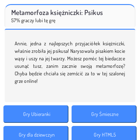
Metamorfoza księżniczki: Psikus
57% graczy lubi tę grę
Annie, jedna z najlepszych przyjaciółek księżniczki,
właśnie zrobiła jej psikusa! Narysowała pisakiem kocie
wąsy i uszy na jej twarzy. Możesz pomóc tej biedaczce
usunąć tusz, zanim zacznie swoją metamorfozę?
Chyba będzie chciała się zemścić za to w tej szalonej
grze online!
Gry Ubieranki
Gry Śmieszne
Gry dla dziewczyn
Gry HTML5