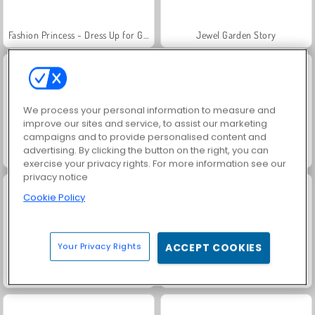
Fashion Princess - Dress Up for Girls
Jewel Garden Story
We process your personal information to measure and
improve our sites and service, to assist our marketing
campaigns and to provide personalised content and
advertising. By clicking the button on the right, you can
Masha and the Bear: Meadows
Scala 40
exercise your privacy rights. For more information see our
privacy notice
Cookie Policy
Your Privacy Rights
ACCEPT COOKIES
Farm Merge Valley
Juice Merge