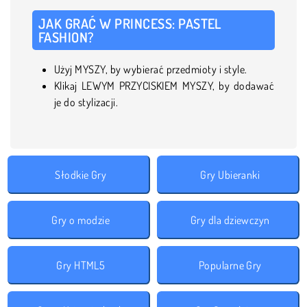
JAK GRAĆ W PRINCESS: PASTEL
FASHION?
Użyj MYSZY, by wybierać przedmioty i style.
Klikaj LEWYM PRZYCISKIEM MYSZY, by dodawać
je do stylizacji.
Słodkie Gry
Gry Ubieranki
Gry o modzie
Gry dla dziewczyn
Gry HTML5
Popularne Gry