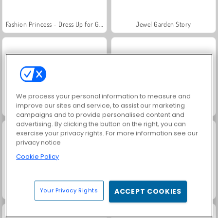
Fashion Princess - Dress Up for Girls
Jewel Garden Story
We process your personal information to measure and
improve our sites and service, to assist our marketing
Farm Merge Valley
Masha and the Bear: Meadows
campaigns and to provide personalised content and
advertising. By clicking the button on the right, you can
exercise your privacy rights. For more information see our
privacy notice
Cookie Policy
Your Privacy Rights
ACCEPT COOKIES
Royal Story
Scala 40