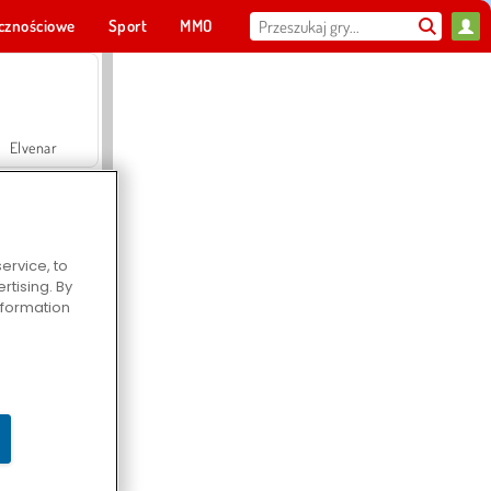
cznościowe
Sport
MMO
Dla ciebie
Elvenar
ervice, to
tising. By
Hospital Surgeon Doctor Game
information
Offroad Crash Climber 4X4