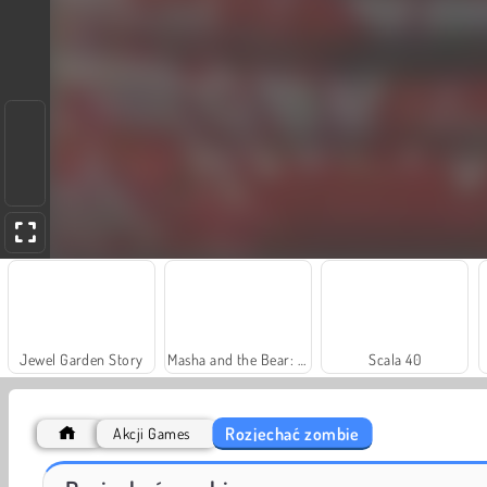
Jewel Garden Story
Masha and the Bear: Meadows
Scala 40
Rozjechać zombie
Akcji Games
Fashion Princess - Dress Up for Girls
Farm Merge Valley