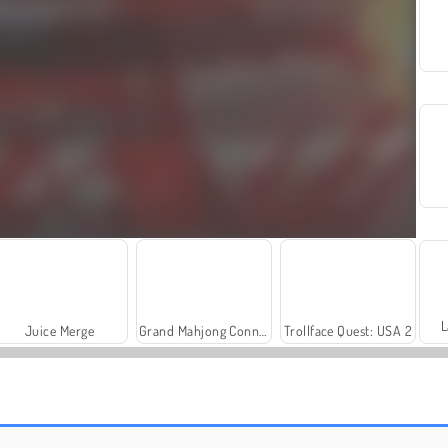
L
Juice Merge
Grand Mahjong Connect
Trollface Quest: USA 2
Royal Story
Charm Farm