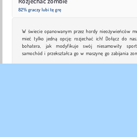
Rozjechać zombie
82% graczy lubi tę grę
W świecie opanowanym przez hordy nieożywieńców m
Możesz mu pomóc przy wyborze ulepszeń, w ratow
mieć tylko jedną opcję: rozjechać ich! Dołącz do nas
ocalałych oraz w zabijaniu jak największej liczby potwo
bohatera, jak modyfikuje swój niesamowity spor
samochód i przekształca go w maszynę go zabijania zom
Akcji
Gry Dla Chłopców
Samochodowe
Jeżdżen
DANE
Waru
Nas