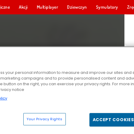
iczne
Akcji
Multiplayer
Dziewczyn
Symulatory
Zrę
s your personal information to measure and improve our sites and s
r marketing campaigns and to provide personalised content and adver
he button on the right, you can exercise your privacy rights. For more 
rivacy notice
licy
Your Privacy Rights
ACCEPT COOKIES