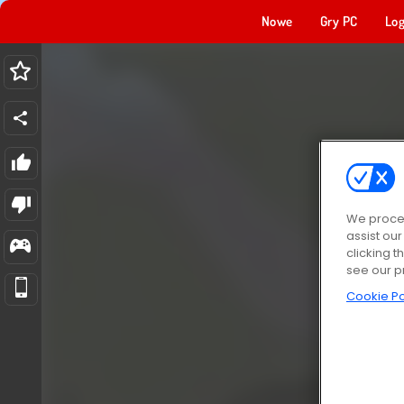
Nowe
Gry PC
Log
We proces
assist ou
clicking t
see our p
Cookie Po