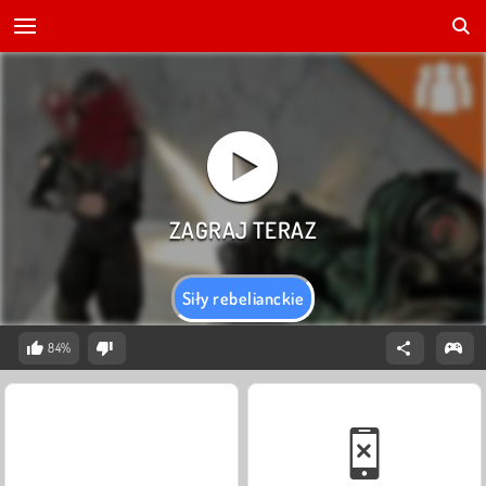
Siły rebelianckie
84%