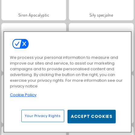
Siren Apocalyptic
Siły specjalne
We process your personal information to measure and
improve our sites and service, to assist our marketing
Call of War
Heroes of Myths
campaigns and to provide personalised content and
advertising. By clicking the button on the right, you can
exercise your privacy rights. For more information see our
privacy notice
Cookie Policy
Your Privacy Rights
ACCEPT COOKIES
Fashion Princess - Dress Up for Girls
Jewel Garden Story