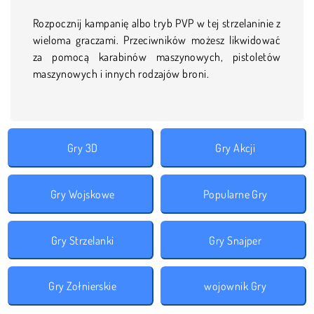
Rozpocznij kampanię albo tryb PVP w tej strzelaninie z
wieloma graczami. Przeciwników możesz likwidować
za pomocą karabinów maszynowych, pistoletów
maszynowych i innych rodzajów broni.
Gry 3D
Gry Akcji
Gry Wojskowe
Popularne Gry
Gry Strzelanki
Gry Snajper
Gry Zołnierskie
wojownik Gry