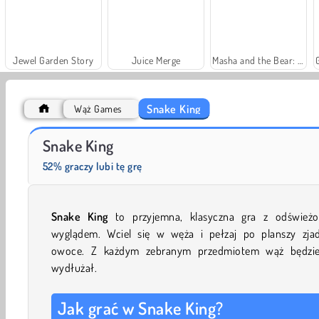
Jewel Garden Story
Juice Merge
Masha and the Bear: Meadows
Snake King
Wąż Games
Trollface Quest: USA 2
Fashion Princess - Dress Up for Girls
Snake King
52% graczy lubi tę grę
Snake King
to przyjemna, klasyczna gra z odśwież
wyglądem. Wciel się w węża i pełzaj po planszy zjad
owoce. Z każdym zebranym przedmiotem wąż będzie
wydłużał.
Jak grać w Snake King?