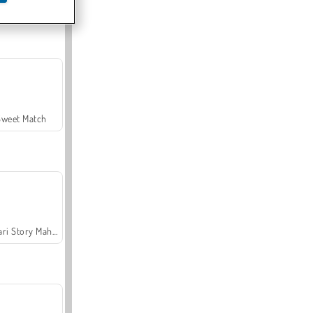
Offroad Crash Climber 4X4
Sweet Match
Safari Story Mahjong