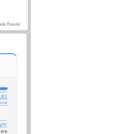
ady Popular
gry
lone
gier
tóre