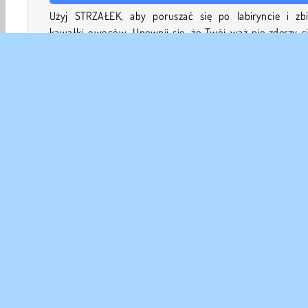
Użyj STRZAŁEK, aby poruszać się po labiryncie i zbi
kawałki owoców. Upewnij się, że Twój wąż nie zderzy si
ścianami lub - gdy urośnie i będzie bardzo długi - ze 
własnym ogonem.
W miarę jak wąż będzie rósł, będzie mu coraz trudniej si
zaplątać!
Zagraj w więcej darmowych gier online jak Snake King
Zwierzęta
HTML5
Mobilne
Popularny
Gry na
DANE