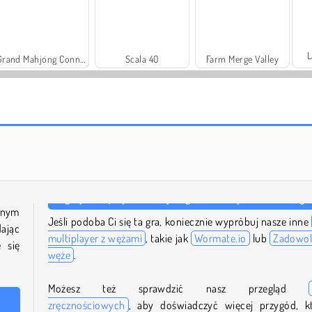
L
Grand Mahjong Connect
Scala 40
Farm Merge Valley
Solitaire Social
Harvest Honors
onym
Jeśli podoba Ci się ta gra, koniecznie wypróbuj nasze inne
ając
multiplayer z wężami
, takie jak
Wormate.io
lub
Zadowo
 się
węże
.
Możesz też sprawdzić nasz przegląd
zręcznościowych
, aby doświadczyć więcej przygód, k