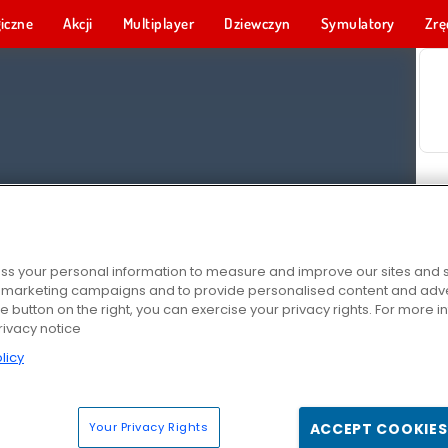
iczne
Akcji
Multiplayer
Dziewczyn
Symulatory
Zrę
s your personal information to measure and improve our sites and s
r marketing campaigns and to provide personalised content and adver
he button on the right, you can exercise your privacy rights. For more 
rivacy notice
licy
Your Privacy Rights
ACCEPT COOKIES