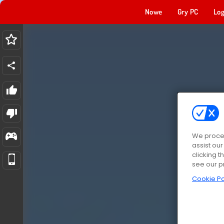
Nowe
Gry PC
Log
We proces
assist ou
clicking t
see our p
Cookie Po