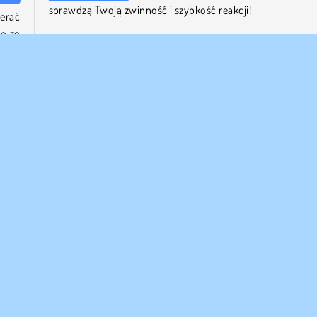
sprawdzą Twoją zwinność i szybkość reakcji!
erać
ę ze
Kto stworzył Snake King?
swoim
Snake King
został stworzony przez MarketJS.
ę nie
Kiedy Snake King został wydany po raz pierwszy?
Ta gra została wydana po raz pierwszy 3 grudnia 2024 roku
 1 Osobę
Zręcznościowe
Wąż
 FIRMY
WSPARCIE