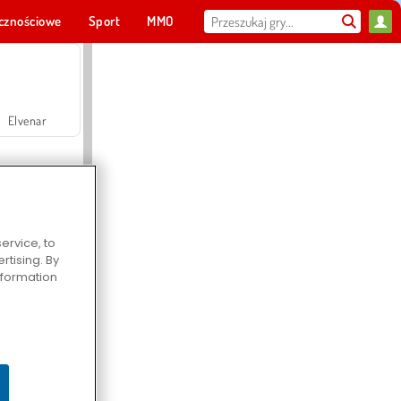
cznościowe
Sport
MMO
Dla ciebie
Elvenar
ervice, to
tising. By
Hospital Surgeon Doctor Game
information