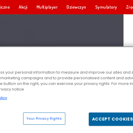
iczne
Akcji
Multiplayer
Dziewczyn
Symulatory
Zrę
s your personal information to measure and improve our sites and s
r marketing campaigns and to provide personalised content and adver
he button on the right, you can exercise your privacy rights. For more 
rivacy notice
licy
Your Privacy Rights
ACCEPT COOKIES