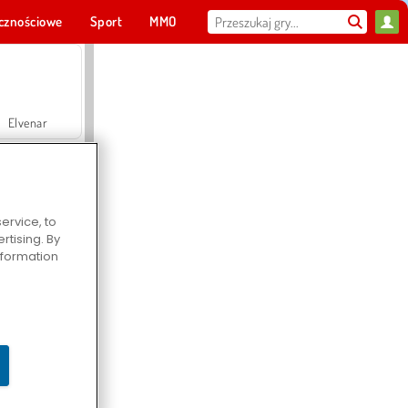
cznościowe
Sport
MMO
Dla ciebie
Elvenar
ervice, to
tising. By
Hospital Surgeon Doctor Game
information
Offroad Crash Climber 4X4