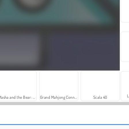
L
Masha and the Bear: Meadows
Grand Mahjong Connect
Scala 40
Royal Story
Let's Fish!