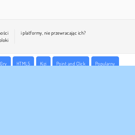
ności
i platformy, nie przewracając ich?
bloki
Gry
HTML5
Kizi
Point and Click
Popularny
 FIRMY
WSPARCIE
nki korzystania z Witryny
Cookies
Pomoc