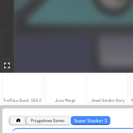
Trollface Quest: USA 2
Juice Merge
Jewel Garden Story
Super Stacker 3
Przygodowe Games
Solitaire Social
Farm Merge Valley