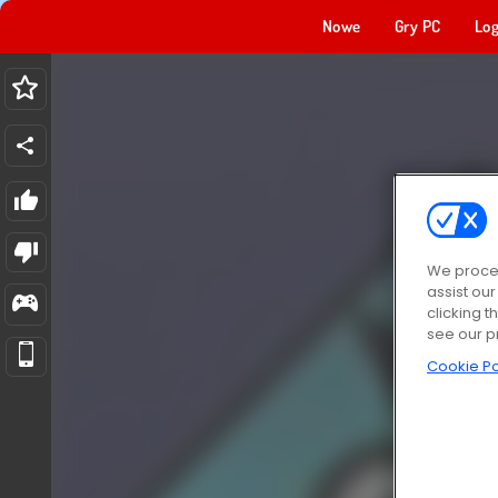
Nowe
Gry PC
Log
We proces
assist ou
clicking t
see our p
Cookie Po