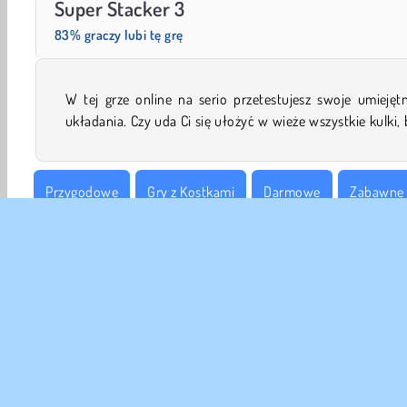
Super Stacker 3
83% graczy lubi tę grę
W tej grze online na serio przetestujesz swoje umiejęt
układania. Czy uda Ci się ułożyć w wieże wszystkie kulki, 
Przygodowe
Gry z Kostkami
Darmowe
Zabawne 
Gry na 1 Osobę
Zręcznościowe
DANE
Waru