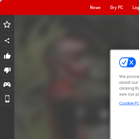
Nowe
Gry PC
Log
We proces
assist ou
clicking t
see our p
Cookie Po