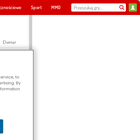
cznościowe
Sport
MMO
Dla ciebie
Elvenar
ervice, to
tising. By
Hospital Surgeon Doctor Game
information
Offroad Crash Climber 4X4