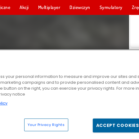
iczne
Akcji
Multiplayer
Dziewczyn
Symulatory
Zrę
s your personal information to measure and improve our sites and s
r marketing campaigns and to provide personalised content and adver
he button on the right, you can exercise your privacy rights. For more 
rivacy notice
licy
Your Privacy Rights
ACCEPT COOKIES