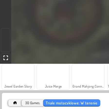
Jewel Garden Story
Juice Merge
Grand Mahjong Connect
Triale motocyklowe: W terenie
3D Games