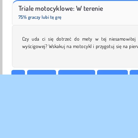
Scala 40
Let's Fish!
Triale motocyklowe: W terenie
75% graczy lubi tę grę
Czy uda ci się dotrzeć do mety w tej niesamowitej 
trasę. Musisz unikać eksplodujących min, wyskakując z r
wyścigowej? Wskakuj na motocykl i przygotuj się na pie
3D
Rowerowe
Gry Motocross
Wyścigowe
Gr
WebGL
DANE