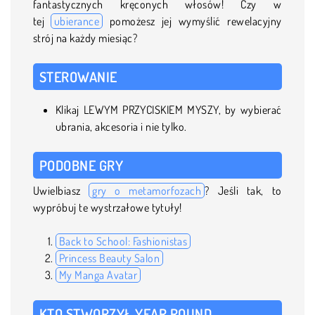
fantastycznych kręconych włosów! Czy w
tej
ubierance
pomożesz jej wymyślić rewelacyjny
strój na każdy miesiąc?
STEROWANIE
Klikaj LEWYM PRZYCISKIEM MYSZY, by wybierać
ubrania, akcesoria i nie tylko.
PODOBNE GRY
Uwielbiasz
gry o metamorfozach
? Jeśli tak, to
wypróbuj te wystrzałowe tytuły!
Back to School: Fashionistas
Princess Beauty Salon
My Manga Avatar
KTO STWORZYŁ YEAR ROUND