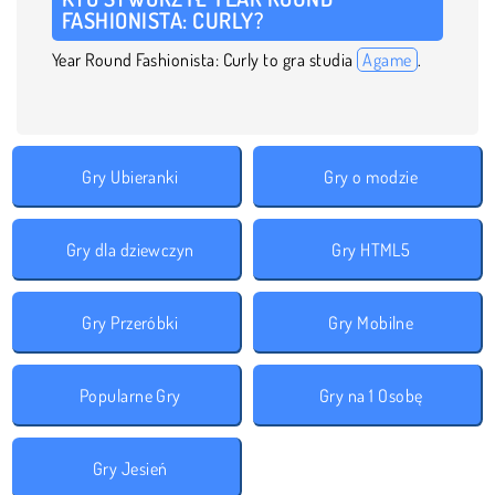
FASHIONISTA: CURLY?
Year Round Fashionista: Curly to gra studia
Agame
.
Gry Ubieranki
Gry o modzie
Gry dla dziewczyn
Gry HTML5
Gry Przeróbki
Gry Mobilne
Popularne Gry
Gry na 1 Osobę
Gry Jesień