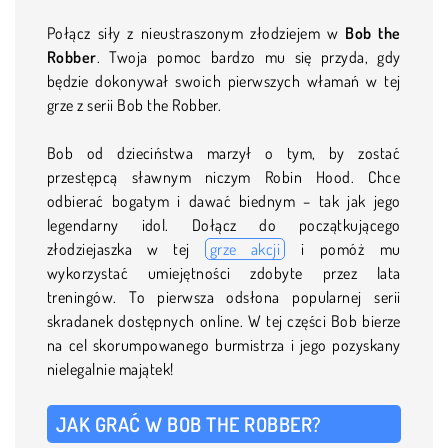
Połącz siły z nieustraszonym złodziejem w
Bob the
Robber
. Twoja pomoc bardzo mu się przyda, gdy
będzie dokonywał swoich pierwszych włamań w tej
grze z serii Bob the Robber.
Bob od dzieciństwa marzył o tym, by zostać
przestępcą sławnym niczym Robin Hood. Chce
odbierać bogatym i dawać biednym – tak jak jego
legendarny idol. Dołącz do początkującego
złodziejaszka w tej
grze akcji
i pomóż mu
wykorzystać umiejętności zdobyte przez lata
treningów. To pierwsza odsłona popularnej serii
skradanek dostępnych online. W tej części Bob bierze
na cel skorumpowanego burmistrza i jego pozyskany
nielegalnie majątek!
JAK GRAĆ W BOB THE ROBBER?