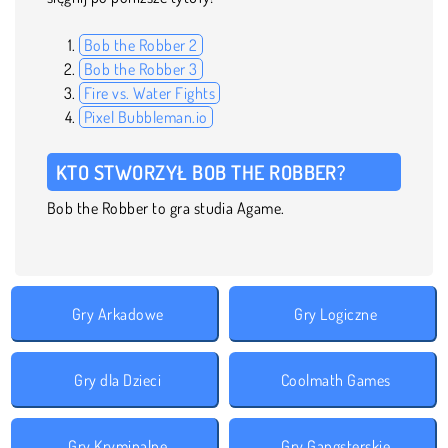
Bob the Robber 2
Bob the Robber 3
Fire vs. Water Fights
Pixel Bubbleman.io
KTO STWORZYŁ BOB THE ROBBER?
Bob the Robber to gra studia Agame.
Gry Arkadowe
Gry Logiczne
Gry dla Dzieci
Coolmath Games
Gry Kryminalne
Gry Gangsterskie