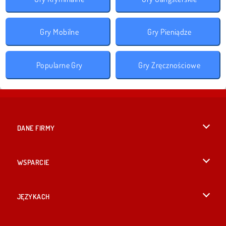
Gry Mobilne
Gry Pieniądze
Popularne Gry
Gry Zręcznościowe
DANE FIRMY
Warunki korzystania z Witryny
WSPARCIE
Nasza polityka prywatnosci
Pomoc
JĘZYKACH
Cookies
English