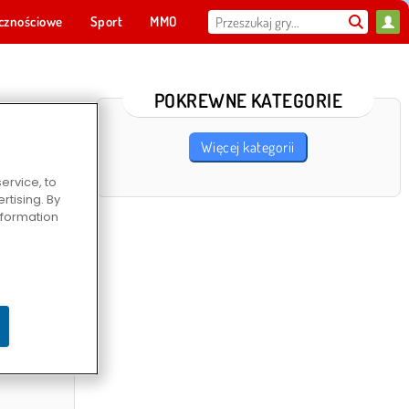
cznościowe
Sport
MMO
Dla ciebie
POKREWNE KATEGORIE
Więcej kategorii
ervice, to
tising. By
information
alchemii