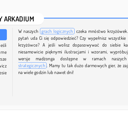
Y ARKADIUM
W naszych
grach logicznych
czeka mnóstwo krzyżówek. 
pytań uda Ci się odpowiedzieć? Czy wypełnisz wszystkie
krzyżówce? A jeśli wolisz dopasowywać do siebie kaf
Jeśli
niesamowicie pięknymi ilustracjami i wzorami, wypróbu
arne
wersje madżonga dostępne w ramach naszy
ższe
strategicznych
. Mamy tu tak dużo darmowych gier, że za
wicz
na wiele godzin lub nawet dni!
esie