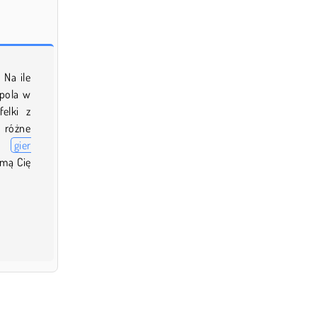
Na ile
 pola w
elki z
j różne
ch
gier
jmą Cię