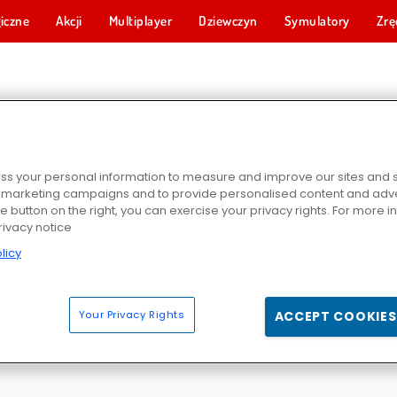
iczne
Akcji
Multiplayer
Dziewczyn
Symulatory
Zrę
Y ARKADIUM
s your personal information to measure and improve our sites and s
r marketing campaigns and to provide personalised content and adver
he button on the right, you can exercise your privacy rights. For more 
rivacy notice
licy
e
Arkadium: Bubble Shooter
Gra w karty Klondike
Mahjong: Era 
Your Privacy Rights
ACCEPT COOKIES