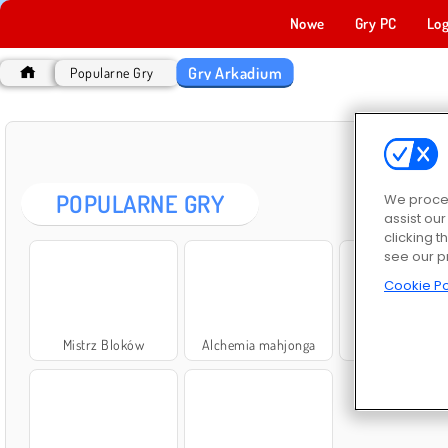
Nowe
Gry PC
Log
Gry Arkadium
Popularne Gry
GR
POPULARNE GRY
We proces
assist ou
clicking t
see our p
Cookie Po
Mistrz Bloków
Alchemia mahjonga
Jewel Shuffl