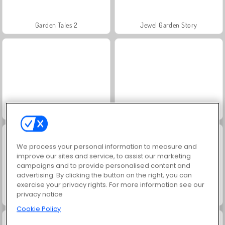
Garden Tales 2
Jewel Garden Story
Grand Mahjong Connect
Juice Merge
We process your personal information to measure and
improve our sites and service, to assist our marketing
campaigns and to provide personalised content and
advertising. By clicking the button on the right, you can
exercise your privacy rights. For more information see our
privacy notice
Scala 40
Solitaire Social
Cookie Policy