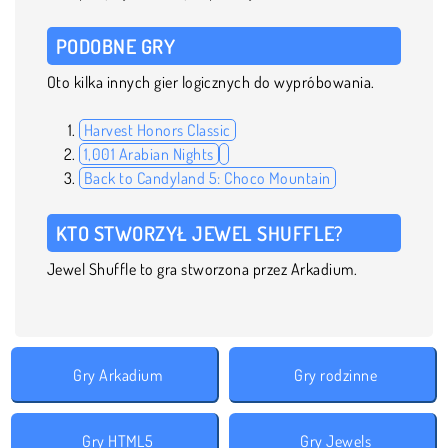
PODOBNE GRY
Oto kilka innych gier logicznych do wypróbowania.
Harvest Honors Classic
1,001 Arabian Nights
Back to Candyland 5: Choco Mountain
KTO STWORZYŁ JEWEL SHUFFLE?
Jewel Shuffle to gra stworzona przez Arkadium.
Gry Arkadium
Gry rodzinne
Gry HTML5
Gry Jewels