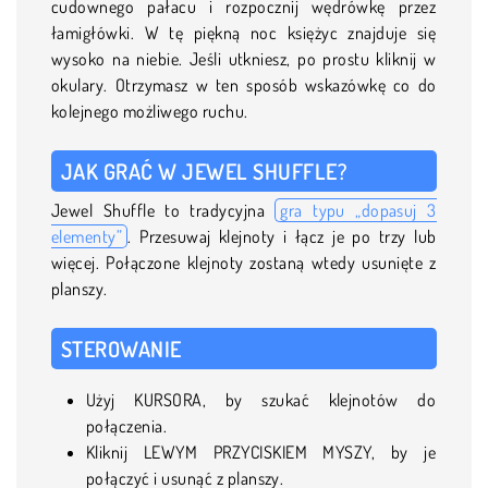
cudownego pałacu i rozpocznij wędrówkę przez
łamigłówki. W tę piękną noc księżyc znajduje się
wysoko na niebie. Jeśli utkniesz, po prostu kliknij w
okulary. Otrzymasz w ten sposób wskazówkę co do
kolejnego możliwego ruchu.
JAK GRAĆ W JEWEL SHUFFLE?
Jewel Shuffle to tradycyjna
gra typu „dopasuj 3
elementy”
. Przesuwaj klejnoty i łącz je po trzy lub
więcej. Połączone klejnoty zostaną wtedy usunięte z
planszy.
STEROWANIE
Użyj KURSORA, by szukać klejnotów do
połączenia.
Kliknij LEWYM PRZYCISKIEM MYSZY, by je
połączyć i usunąć z planszy.