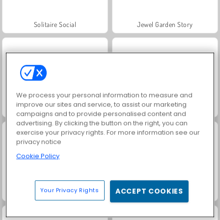
Solitaire Social
Jewel Garden Story
We process your personal information to measure and
improve our sites and service, to assist our marketing
Pasjans FRVR
Grand Mahjong Connect
campaigns and to provide personalised content and
advertising. By clicking the button on the right, you can
exercise your privacy rights. For more information see our
privacy notice
Cookie Policy
Your Privacy Rights
ACCEPT COOKIES
Juice Merge
Family Relics