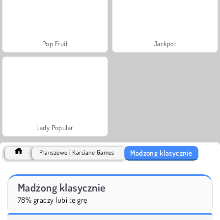
Pop Fruit
Jackpot
Lady Popular
Madżong klasycznie
Planszowe i Karciane Games
Madżong klasycznie
78% graczy lubi tę grę