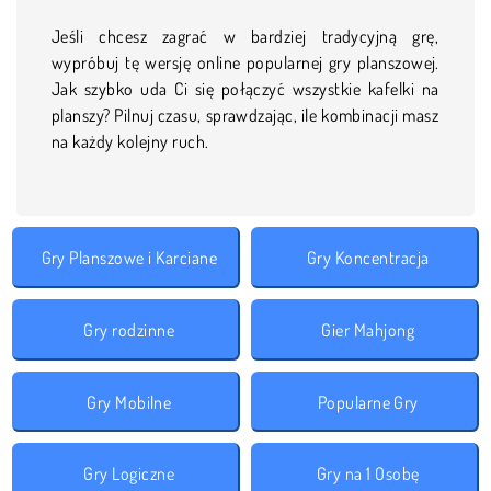
Jeśli chcesz zagrać w bardziej tradycyjną grę,
wypróbuj tę wersję online popularnej gry planszowej.
Jak szybko uda Ci się połączyć wszystkie kafelki na
planszy? Pilnuj czasu, sprawdzając, ile kombinacji masz
na każdy kolejny ruch.
Gry Planszowe i Karciane
Gry Koncentracja
Gry rodzinne
Gier Mahjong
Gry Mobilne
Popularne Gry
Gry Logiczne
Gry na 1 Osobę