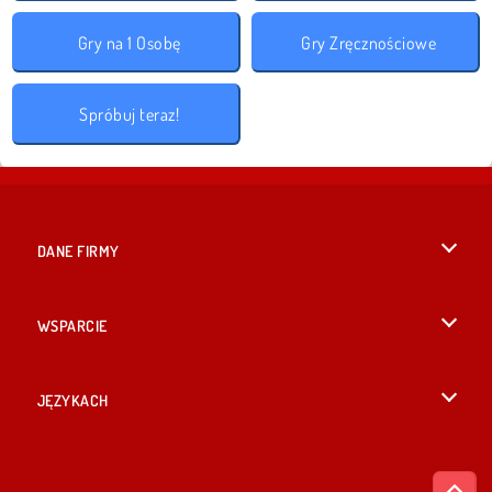
Gry na 1 Osobę
Gry Zręcznościowe
Spróbuj teraz!
DANE FIRMY
Warunki korzystania z Witryny
WSPARCIE
Nasza polityka prywatnosci
Pomoc
JĘZYKACH
Cookies
English