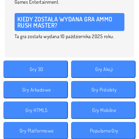
Games Entertainment.
KIEDY ZOSTAŁA WYDANA GRA AMMO
RUSH MASTER?
Ta gra została wydana 10 października 2025 roku.
Gry 3D
Gry Akcji
Gry Arkadowe
Gry Pistolety
Gry HTML5
Gry Mobilne
Gry Platformowe
Popularne Gry