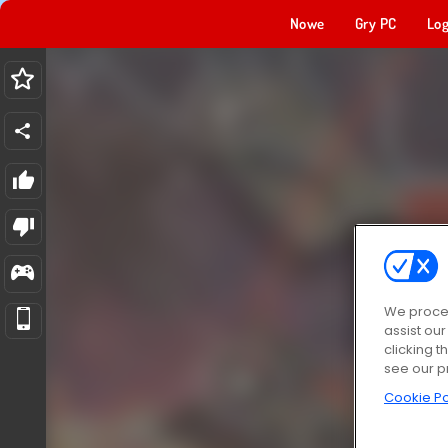
Nowe
Gry PC
Log
We proces
assist ou
clicking t
see our p
Cookie Po