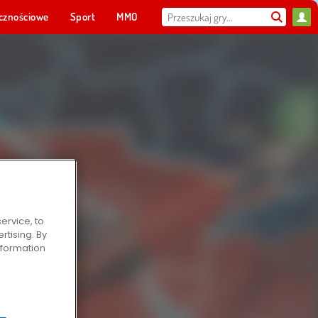
cznościowe
Sport
MMO
Dla ciebie
ervice, to
tising. By
information