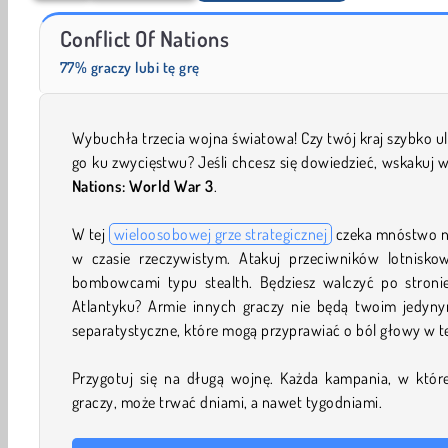
Scala 40
Conflict Of Nations
77% graczy lubi tę grę
Wybuchła trzecia wojna światowa! Czy twój kraj szybko ul
go ku zwycięstwu? Jeśli chcesz się dowiedzieć, wskakuj 
Nations: World War 3
.
W tej
wieloosobowej grze strategicznej
czeka mnóstwo n
w czasie rzeczywistym. Atakuj przeciwników lotnisko
bombowcami typu stealth. Będziesz walczyć po stronie 
Atlantyku? Armie innych graczy nie będą twoim jedyn
separatystyczne, które mogą przyprawiać o ból głowy w t
Przygotuj się na długą wojnę. Każda kampania, w któr
graczy, może trwać dniami, a nawet tygodniami.