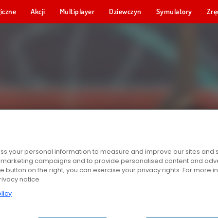
iczne
Akcji
Multiplayer
Dziewczyn
Symulatory
Zrę
s your personal information to measure and improve our sites and s
r marketing campaigns and to provide personalised content and adver
he button on the right, you can exercise your privacy rights. For more 
rivacy notice
licy