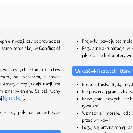
egnie inwazji, czy poprowadzisz
Projekty rozwoju technolog
w samo serce akcji w
Conflict of
Regularne aktualizacje, w
jak elitarne helikoptery w
owoczesnych jednostek i bitew
Wskazówki i sztuczki, które 
wcami, helikopterami, a nawet
Ameryki czy jakiejś nacji zza
Buduj lotniska. Będą przy
ym zmartwieniem. Są też ruchy
Nie poszerzaj granic zbyt 
ej
grze akcji
.
Rozwijanie nowych tech
rywalami.
ej należy pokonać pozostałych
Wzmacniaj morale, odbij
przeciwników!
Loguj się przynajmniej ra