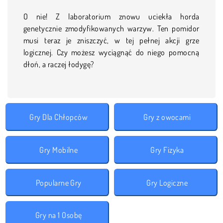
O nie! Z laboratorium znowu uciekła horda
genetycznie zmodyfikowanych warzyw. Ten pomidor
musi teraz je zniszczyć, w tej pełnej akcji grze
logicznej. Czy możesz wyciągnąć do niego pomocną
dłoń, a raczej łodygę?
Gry Dla Chłopców
Gry z owocami
Gry Mobilne
Gry Fizyka
Popularne Gry
Gry Logiczne
Gry na 1 Osobę