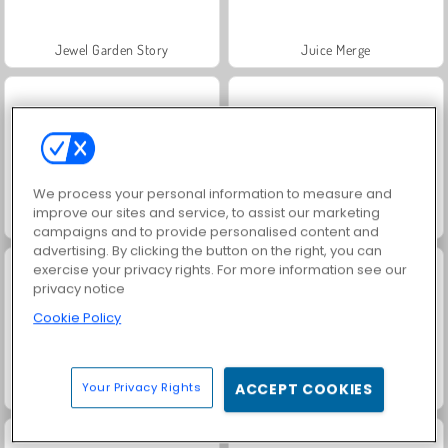
Jewel Garden Story
Juice Merge
We process your personal information to measure and
improve our sites and service, to assist our marketing
Grand Mahjong Connect
Trollface Quest: USA 2
campaigns and to provide personalised content and
advertising. By clicking the button on the right, you can
exercise your privacy rights. For more information see our
privacy notice
Cookie Policy
Your Privacy Rights
ACCEPT COOKIES
Masha and the Bear: Meadows
Scala 40