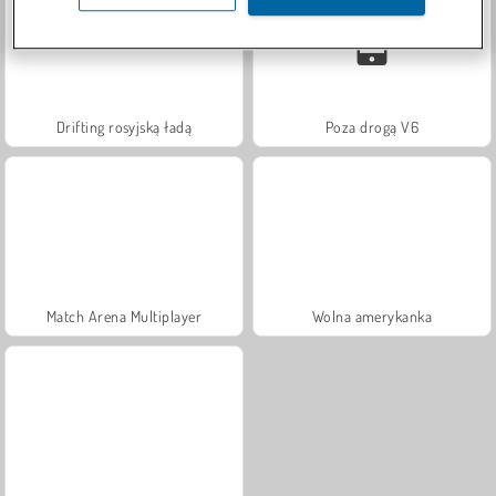
Drifting rosyjską ładą
Poza drogą V6
Match Arena Multiplayer
Wolna amerykanka