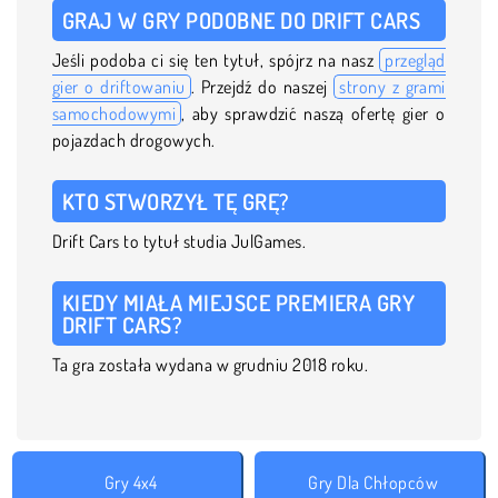
GRAJ W GRY PODOBNE DO DRIFT CARS
Jeśli podoba ci się ten tytuł, spójrz na nasz
przegląd
gier o driftowaniu
. Przejdź do naszej
strony z grami
samochodowymi
, aby sprawdzić naszą ofertę gier o
pojazdach drogowych.
KTO STWORZYŁ TĘ GRĘ?
Drift Cars to tytuł studia JulGames.
KIEDY MIAŁA MIEJSCE PREMIERA GRY
DRIFT CARS?
Ta gra została wydana w grudniu 2018 roku.
Gry 4x4
Gry Dla Chłopców