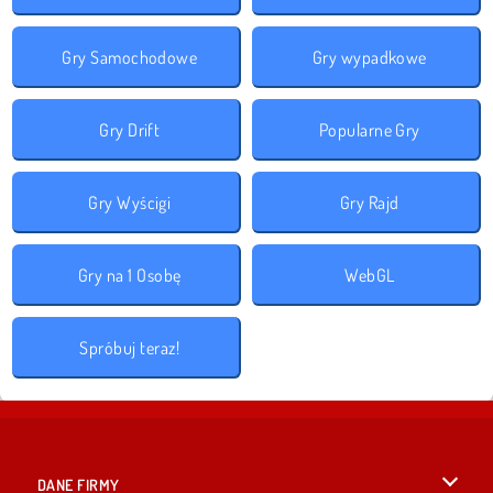
Gry Samochodowe
Gry wypadkowe
Gry Drift
Popularne Gry
Gry Wyścigi
Gry Rajd
Gry na 1 Osobę
WebGL
Spróbuj teraz!
DANE FIRMY