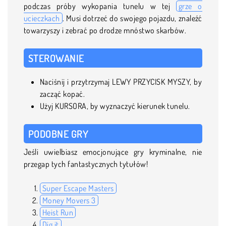
podczas próby wykopania tunelu w tej
grze o
ucieczkach
. Musi dotrzeć do swojego pojazdu, znaleźć
towarzyszy i zebrać po drodze mnóstwo skarbów.
STEROWANIE
Naciśnij i przytrzymaj LEWY PRZYCISK MYSZY, by
zacząć kopać.
Użyj KURSORA, by wyznaczyć kierunek tunelu.
PODOBNE GRY
Jeśli uwielbiasz emocjonujące gry kryminalne, nie
przegap tych fantastycznych tytułów!
Super Escape Masters
Money Movers 3
Heist Run
Dig it