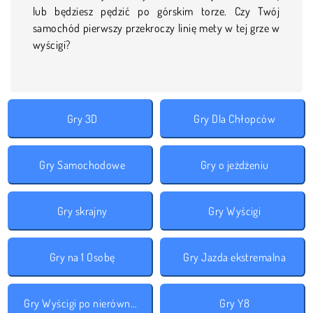
lub będziesz pędzić po górskim torze. Czy Twój
samochód pierwszy przekroczy linię mety w tej grze w
wyścigi?
Gry 3D
Gry Dla Chłopców
Gry Samochodowe
Gry o jeżdżeniu
Gry skrajny
Gry Wyścigi
Gry na 1 Osobę
Gry Jazda ekstremalna
Gry Wyścigi po nierównościach
Gry Y8