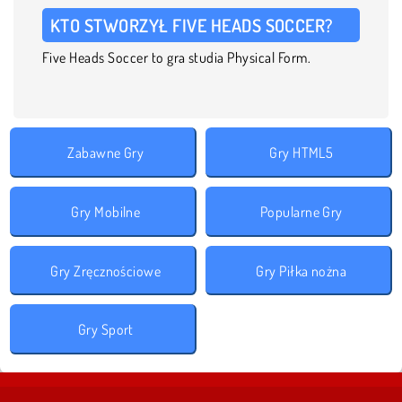
KTO STWORZYŁ FIVE HEADS SOCCER?
Five Heads Soccer to gra studia Physical Form.
Zabawne Gry
Gry HTML5
Gry Mobilne
Popularne Gry
Gry Zręcznościowe
Gry Piłka nożna
Gry Sport