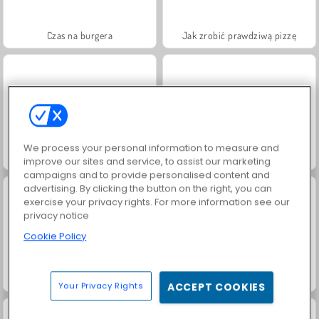
Czas na burgera
Jak zrobić prawdziwą pizzę
We process your personal information to measure and
Jak upiec prawdziwe ciasto
Bawarski strudel z jabłkami
improve our sites and service, to assist our marketing
campaigns and to provide personalised content and
advertising. By clicking the button on the right, you can
exercise your privacy rights. For more information see our
privacy notice
Cookie Policy
Superdziewczyna: Bliźniaki
Extreme Makeover
Your Privacy Rights
ACCEPT COOKIES