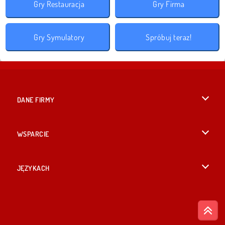
Gry Restauracja
Gry Firma
Gry Symulatory
Spróbuj teraz!
DANE FIRMY
Warunki korzystania z Witryny
WSPARCIE
Nasza polityka prywatnosci
Pomoc
JĘZYKACH
Cookies
English
Zgoda na pliki cookies
British English