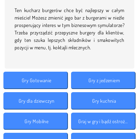
Ten kucharz burgerów chce być najlepszy w całym
mieście! Możesz zmienić jego bar z burgerami w nieźle
prosperujący interes w tym biznesowym symulatorze?
Trzeba przyrządzić przepyszne burgery dla klientów,
gdy ten szuka lepszych składników i smakowitych
pozycji w menu, tj. koktajli mlecznych.
Gry Gotowanie
Gry z jedzeniem
Gry dla dziewczyn
Gry kuchnia
Gry Mobilne
Graj w gry i bądź ostrożny!