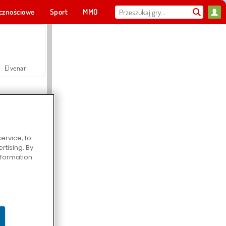
cznościowe
Sport
MMO
Dla ciebie
Elvenar
ervice, to
tising. By
Hospital Surgeon Doctor Game
information