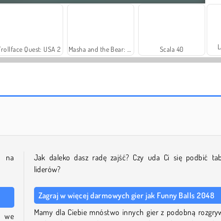
L
Trollface Quest: USA 2
Masha and the Bear: Meadows
Scala 40
Let's Fish!
Royal Story
a na
Jak daleko dasz radę zajść? Czy uda Ci się podbić tab
liderów?
Zagraj w więcej darmowych gier jak Funny Balls 2048
Mamy dla Ciebie mnóstwo innych gier z podobną rozgry
j we