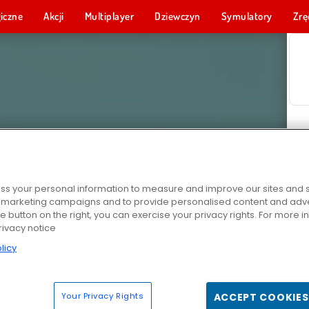
iczne
Akcji
Multiplayer
Dziewczyn
Symulatory
Zrę
s your personal information to measure and improve our sites and s
r marketing campaigns and to provide personalised content and adver
he button on the right, you can exercise your privacy rights. For more 
rivacy notice
licy
Your Privacy Rights
ACCEPT COOKIES