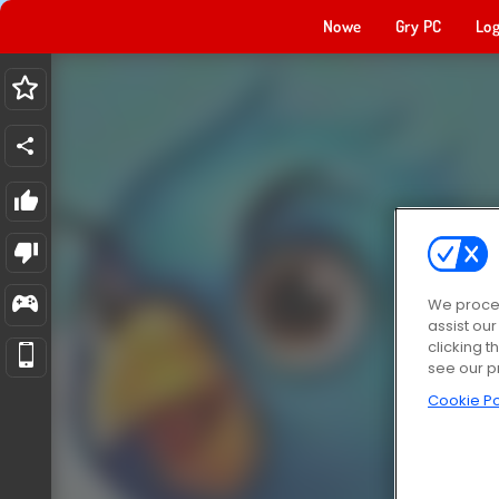
Nowe
Gry PC
Log
We proces
assist ou
clicking t
see our p
Cookie Po