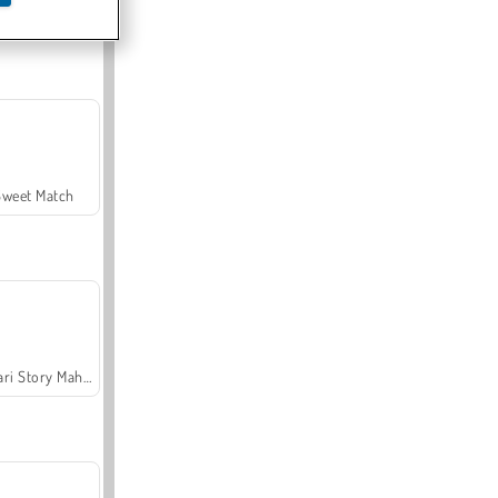
Offroad Crash Climber 4X4
Sweet Match
Safari Story Mahjong