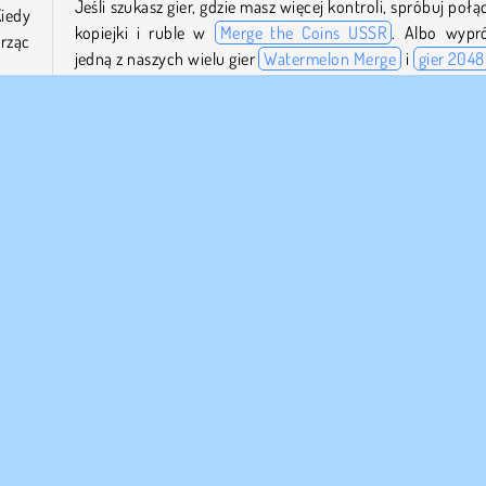
Jeśli szukasz gier, gdzie masz więcej kontroli, spróbuj połą
iedy
kopiejki i ruble w
Merge the Coins USSR
. Albo wypr
orząc
jedną z naszych wielu gier
Watermelon Merge
i
gier 2048
Kto stworzył Funny Balls 2048?
górę.
, co
Funny Balls 2048
zostało stworzone przez Playgama.
dnak
 tych
Kiedy Funny Balls 2048 zostało wydane po raz pierwsz
Ta gra została wydana po raz pierwszy 16 grudnia 2024 rok
Logiczne
Gry na 1 Osobę