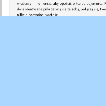
właściwym momencie, aby upuścić piłkę do pojemnika. K
dwie identyczne piłki zetkną się ze sobą, połączą się, tw
piłkę o podwójnej wartości.
Uważaj, bo po złączeniu piłek odbiją się one wysoko w 
To może wstrząsnąć pozostałymi piłkami w pojemniku
pomoże w tworzeniu nowych kombinacji. Czasami je
sprawia to, że gra staje się trudniejsza, ponieważ ruch
skaczących piłek jest trudniejszy do kontrolowania!
2048
z Piłką
HTML5
Mobilne
Popularny