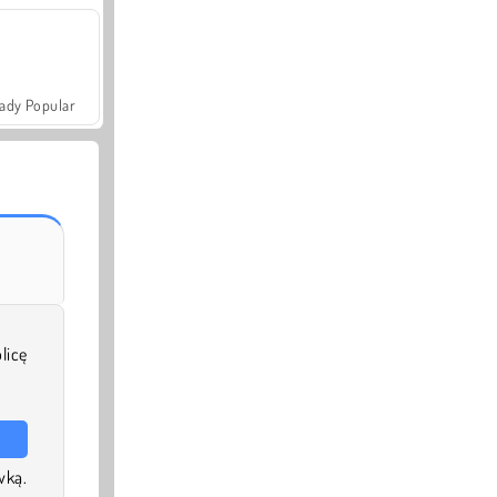
ady Popular
licę
wką.