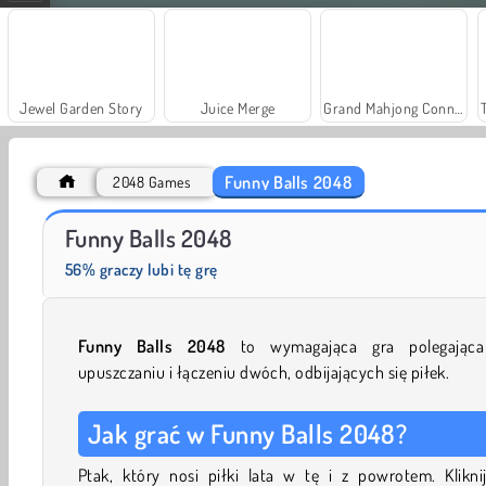
Jewel Garden Story
Juice Merge
Grand Mahjong Connect
Funny Balls 2048
2048 Games
Solitaire Social
Farm Merge Valley
Funny Balls 2048
56% graczy lubi tę grę
Funny Balls 2048
to wymagająca gra polegając
upuszczaniu i łączeniu dwóch, odbijających się piłek.
Jak grać w Funny Balls 2048?
Ptak, który nosi piłki lata w tę i z powrotem. Klikni