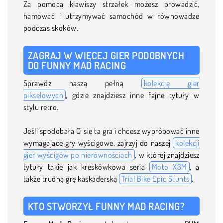
Za pomocą klawiszy strzałek możesz prowadzić,
hamować i utrzymywać samochód w równowadze
podczas skoków.
ZAGRAJ W WIĘCEJ GIER PODOBNYCH
DO FUNNY MAD RACING
Sprawdź naszą pełną
kolekcję gier
pikselowych
, gdzie znajdziesz inne fajne tytuły w
stylu retro.
Jeśli spodobała Ci się ta gra i chcesz wypróbować inne
wymagające gry wyścigowe, zajrzyj do naszej
kolekcji
gier wyścigów po nierównościach
, w której znajdziesz
tytuły takie jak kreskówkowa seria
Moto X3M
, a
także trudną grę kaskaderską
Trial Bike Epic Stunts
.
KTO STWORZYŁ FUNNY MAD RACING?