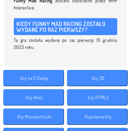
Funny Mad Racing
zostało stworzone przez RHM
Interactive.
KIEDY FUNNY MAD RACING ZOSTAŁO
WYDANE PO RAZ PIERWSZY?
Ta gra została wydana po raz pierwszy 13 grudnia
2023 roku.
Gry na 2 Osoby
Gry 3D
Gry Akcji
Gry HTML5
Gry Monstertrucki
Popularne Gry