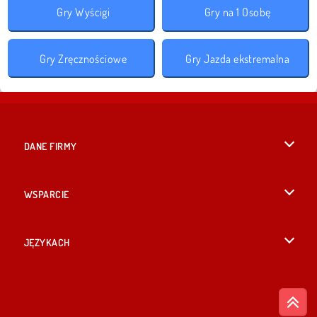
Gry Wyścigi
Gry na 1 Osobę
Gry Zręcznościowe
Gry Jazda ekstremalna
DANE FIRMY
Warunki korzystania z Witryny
WSPARCIE
Nasza polityka prywatnosci
Pomoc
JĘZYKACH
Cookies
English
Zgoda na pliki cookies