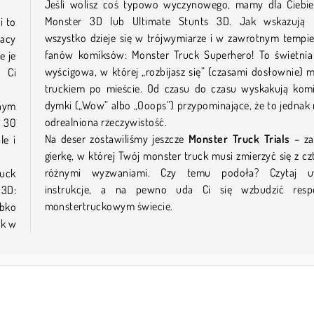
Jeśli wolisz coś typowo wyczynowego, mamy dla Ciebie
Monster 3D lub Ultimate Stunts 3D. Jak wskazują 
i to
wszystko dzieje się w trójwymiarze i w zawrotnym tempie
tacy
fanów komiksów: Monster Truck Superhero! To świetnia
e je
wyścigowa, w której „rozbijasz się” (czasami dosłownie) 
 Ci
truckiem po mieście. Od czasu do czasu wyskakują kom
dymki („Wow” albo „Ooops”) przypominające, że to jedna
anym
odrealniona rzeczywistość.
d 30
Na deser zostawiliśmy jeszcze
Monster Truck Trials
– z
le i
gierkę, w której Twój monster truck musi zmierzyć się z c
różnymi wyzwaniami. Czy temu podoła? Czytaj u
ruck
instrukcje, a na pewno uda Ci się wzbudzić res
 3D:
monstertruckowym świecie.
ybko
ak w