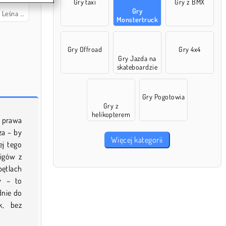
Gry taxi
Gry z BMX
Gry
a dostawa
Monstertruck
i
Gry Offroad
Gry 4x4
Gry Jazda na
skateboardzie
Gry Pogotowia
Gry z
helikopterem
 prawa
za – by
Więcej kategorii
ej tego
cigów z
ętlach
y – to
dnie do
k, bez