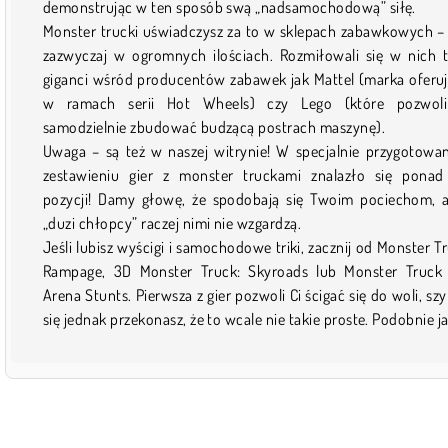
demonstrując w ten sposób swą „nadsamochodową” siłę.
Monster trucki uświadczysz za to w sklepach zabawkowych – 
zazwyczaj w ogromnych ilościach. Rozmiłowali się w nich 
giganci wśród producentów zabawek jak Mattel (marka oferuj
w ramach serii Hot Wheels) czy Lego (które pozwoli
samodzielnie zbudować budzącą postrach maszynę).
Uwaga – są też w naszej witrynie! W specjalnie przygotow
zestawieniu gier z monster truckami znalazło się pona
pozycji! Damy głowę, że spodobają się Twoim pociechom, a
„duzi chłopcy” raczej nimi nie wzgardzą.
Jeśli lubisz wyścigi i samochodowe triki, zacznij od Monster T
Rampage, 3D Monster Truck: Skyroads lub Monster Truck
Arena Stunts. Pierwsza z gier pozwoli Ci ścigać się do woli, sz
się jednak przekonasz, że to wcale nie takie proste. Podobnie j