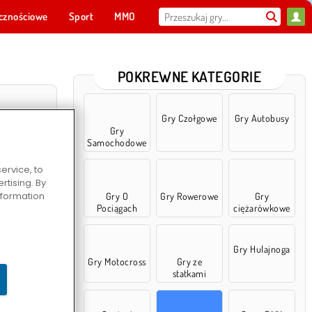
cznościowe
Sport
MMO
Dla ciebie
POKREWNE KATEGORIE
Gry Czołgowe
Gry Autobusy
Gry
Samochodowe
ervice, to
tising. By
information
Gry O
Gry Rowerowe
Gry
Pociągach
ciężarówkowe
ty Parking
Gry Hulajnoga
Gry Motocross
Gry ze
statkami