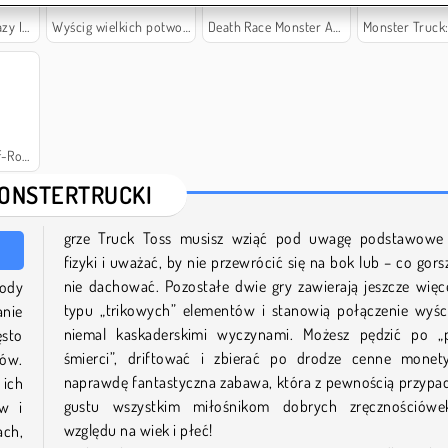
ssible
Wyścig wielkich potworów
Death Race Monster Arena
Monster Truck: Leśn
-Road
ONSTERTRUCKI
grze Truck Toss musisz wziąć pod uwagę podstawowe
fizyki i uważać, by nie przewrócić się na bok lub – co gors
nie dachować. Pozostałe dwie gry zawierają jeszcze więc
hody
typu „trikowych” elementów i stanowią połączenie wyś
anie
niemal kaskaderskimi wyczynami. Możesz pędzić po „p
ęsto
śmierci”, driftować i zbierać po drodze cenne monet
ów.
naprawdę fantastyczna zabawa, która z pewnością przypa
 ich
gustu wszystkim miłośnikom dobrych zręcznościówe
w i
względu na wiek i płeć!
ach,