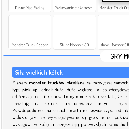
Funny Mad Racing
Parkowanie ciężarówek 3D
Monster Truck Crazy Impo
Monster Truck Soccer
Stunt Monster 3D
Island Monster Off
GRY M
Siła wielkich kółek
Mianem
monster trucków
określane są zazwyczaj samoc
typu
pick-up
, jednak dużo, dużo większe. To, co zdecydow
odróżnia je od pick-upów, to ogromne koła oraz fakt, że cz
powstają na skutek przebudowania innych pojazd
Prawdopodobnie na ulicach miasta nie uświadczysz jednak
widoku, jako że wykorzystywane są głównie do pokazó
wyścigów, w których przejeżdżają po zwykłych samochod