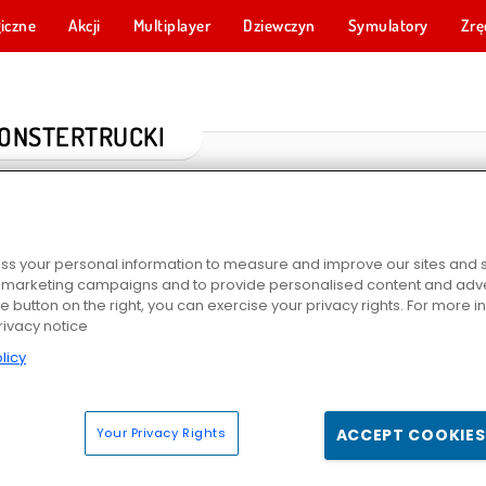
iczne
Akcji
Multiplayer
Dziewczyn
Symulatory
Zrę
ONSTERTRUCKI
s your personal information to measure and improve our sites and s
r marketing campaigns and to provide personalised content and adver
he button on the right, you can exercise your privacy rights. For more 
rivacy notice
licy
yjskiej
Mad Truck Challenge Special
W terenie: Monster trucki
Monster Truck: Ci
Your Privacy Rights
ACCEPT COOKIES