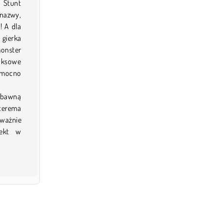
 Stunt
nazwy,
! A dla
 gierka
monster
iksowe
k mocno
abawną
zterema
ważnie
pekt w