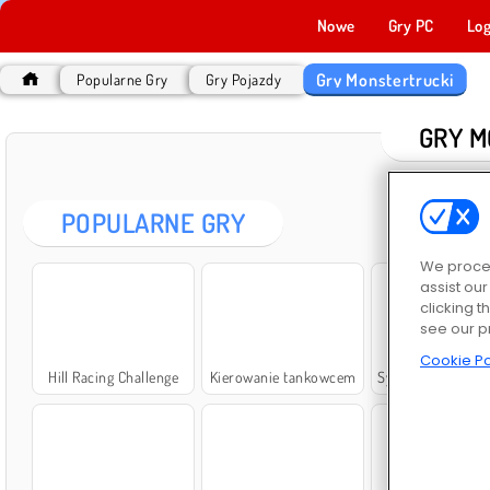
Nowe
Gry PC
Log
Gry Monstertrucki
Popularne Gry
Gry Pojazdy
GRY M
POPULARNE GRY
We proces
assist ou
clicking t
see our p
Cookie Po
Hill Racing Challenge
Kierowanie tankowcem
Symulator 3D ciężarówki ind