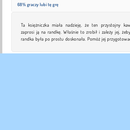
68% graczy lubi tę grę
Ta księżniczka miała nadzieję, że ten przystojny kaw
na niesamowity wieczór w tej internetowej grze w prze
zaprosi ją na randkę. Właśnie to zrobił i zależy jej, żeb
randka była po prostu doskonała. Pomóż jej przygotować
Randki
Ubieranki
Dziewczyn
Miłość
Gry Mak
DANE
Waru
Nas