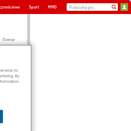
cznościowe
Sport
MMO
Dla ciebie
Elvenar
ervice, to
tising. By
Hospital Surgeon Doctor Game
information
Offroad Crash Climber 4X4