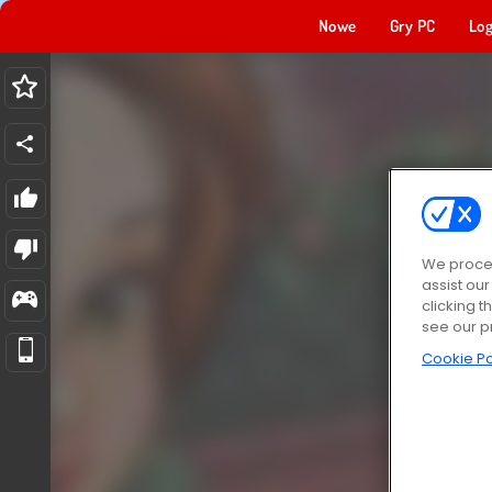
Nowe
Gry PC
Log
We proces
assist ou
clicking t
see our p
Cookie Po