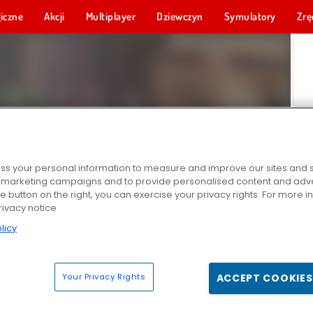
iczne
Akcji
Multiplayer
Dziewczyn
Symulatory
Zrę
s your personal information to measure and improve our sites and s
r marketing campaigns and to provide personalised content and adver
he button on the right, you can exercise your privacy rights. For more 
rivacy notice
licy
Your Privacy Rights
ACCEPT COOKIES