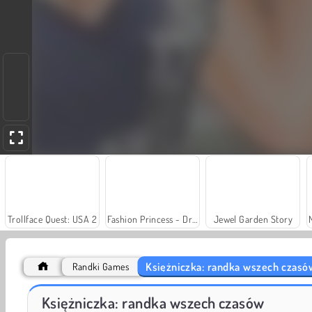
Trollface Quest: USA 2
Fashion Princess - Dress Up for Girls
Jewel Garden Story
Księżniczka: randka wszech czasó
Randki Games
Grand Mahjong Connect
Królewska para w Paryżu
Księżniczka: randka wszech czasów