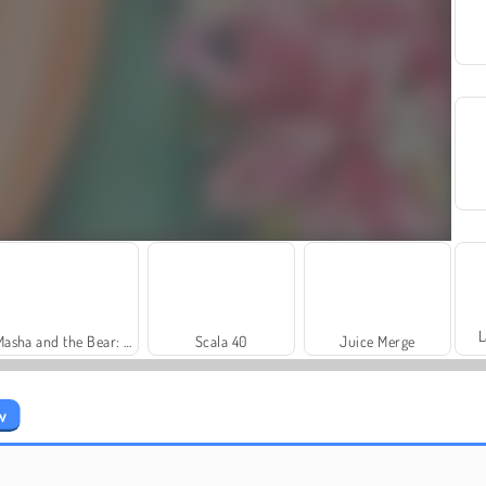
L
Masha and the Bear: Meadows
Scala 40
Juice Merge
w
Farm Merge Valley
Heroes of Myths