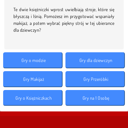
Te dwie księżniczki wprost uwielbiają stroje, które się
błyszczą i lśnią. Pomożesz im przygotować wspaniały
makijaż, a potem wybrać piękny strój w tej ubierance
dla dziewczyn?
Gry o modzie
Gry dla dziewczyn
Gry Makijaż
Gry Przeróbki
Gry o Księżniczkach
Gry na 1 Osobę