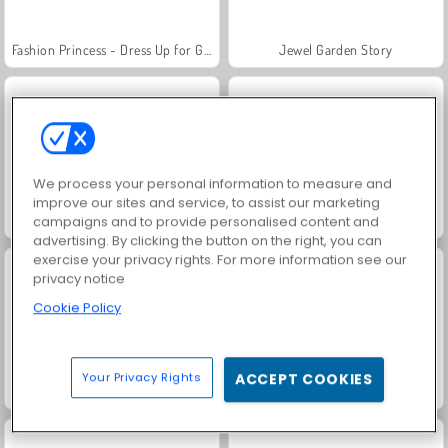
Fashion Princess - Dress Up for Girls
Jewel Garden Story
We process your personal information to measure and
improve our sites and service, to assist our marketing
Masha and the Bear: Meadows
Royal Story
campaigns and to provide personalised content and
advertising. By clicking the button on the right, you can
exercise your privacy rights. For more information see our
privacy notice
Cookie Policy
Your Privacy Rights
ACCEPT COOKIES
Rummy World
Scala 40