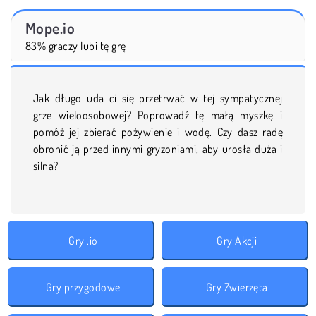
Mope.io
83% graczy lubi tę grę
Jak długo uda ci się przetrwać w tej sympatycznej
grze wieloosobowej? Poprowadź tę małą myszkę i
pomóż jej zbierać pożywienie i wodę. Czy dasz radę
obronić ją przed innymi gryzoniami, aby urosła duża i
silna?
Gry .io
Gry Akcji
Gry przygodowe
Gry Zwierzęta