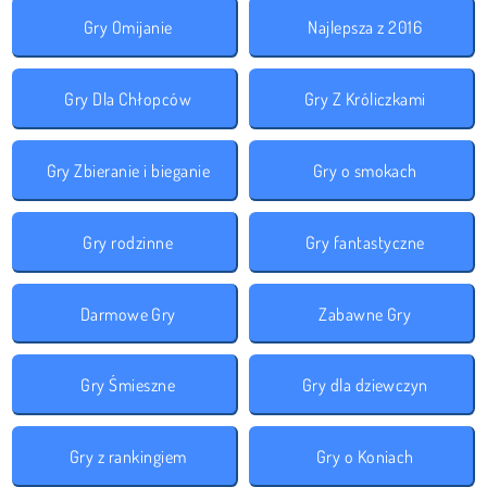
Gry Omijanie
Najlepsza z 2016
Gry Dla Chłopców
Gry Z Króliczkami
Gry Zbieranie i bieganie
Gry o smokach
Gry rodzinne
Gry fantastyczne
Darmowe Gry
Zabawne Gry
Gry Śmieszne
Gry dla dziewczyn
Gry z rankingiem
Gry o Koniach