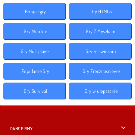
Gorące gry
Gry HTML5
Gry Mobilne
Gry Z Myszkami
Gry Multiplayer
Gry ze świnkami
Popularne Gry
Gry Zręcznościowe
Gry Survival
Gry w ulepszanie
DANE FIRMY