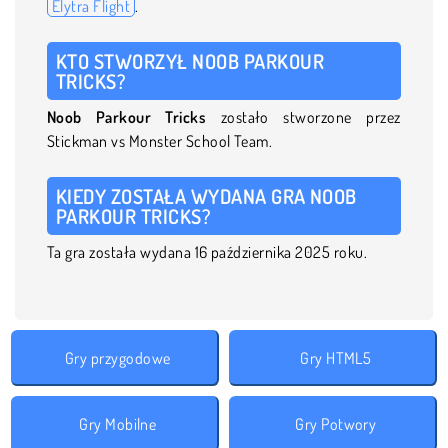
Elytra Flight
.
KTO STWORZYŁ NOOB PARKOUR
TRICKS?
Noob Parkour Tricks
zostało stworzone przez
Stickman vs Monster School Team.
KIEDY ZOSTAŁA WYDANA GRA NOOB
PARKOUR TRICKS?
Ta gra została wydana 16 października 2025 roku.
Gry przygodowe
Gry HTML5
Gry Mobilne
Gry Potwory