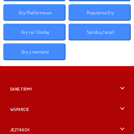
Gry Platformowe
Popularne Gry
Gry na 1 Osobę
Spróbuj teraz!
Gry z memami
DANE FIRMY
Warunki korzystania z Witryny
WSPARCIE
Nasza polityka prywatnosci
Pomoc
JĘZYKACH