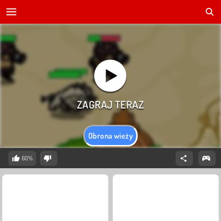
Obrona wieży
60%