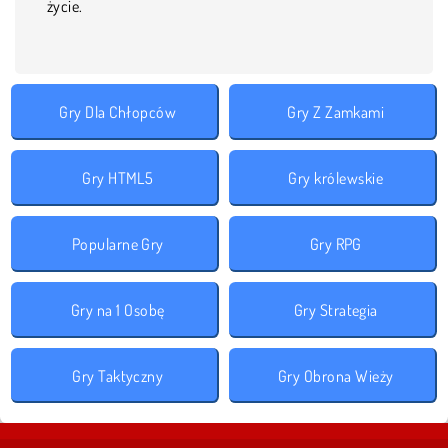
życie.
Gry Dla Chłopców
Gry Z Zamkami
Gry HTML5
Gry królewskie
Popularne Gry
Gry RPG
Gry na 1 Osobę
Gry Strategia
Gry Taktyczny
Gry Obrona Wieży