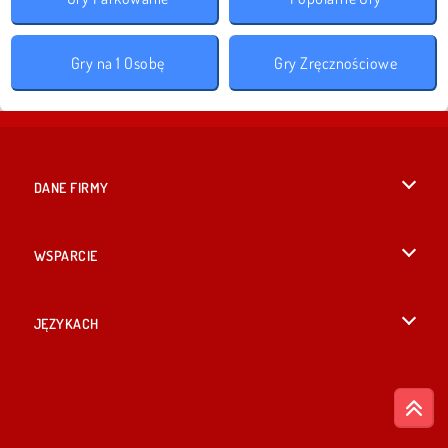
Gry na 1 Osobę
Gry Zręcznościowe
DANE FIRMY
Warunki korzystania z Witryny
WSPARCIE
Nasza polityka prywatnosci
Pomoc
JĘZYKACH
Cookies
English
Zgoda na pliki cookies
British English