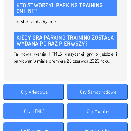
KTO STWORZYŁ PARKING TRAINING
ONLINE?
To tytuł studia Agame.
KIEDY GRA PARKING TRAINING ZOSTAŁA
WYDANA PO RAZ PIERWSZY?
Ta nowa wersja HTML5 klasycznej gry o jeździe i
parkowaniu miała premierę 25 czerwca 2023 roku.
Gry Arkadowe
Gry Samochodowe
Gry HTML5
Gry Mobilne
Gry Parkowanie
Popularne Gry