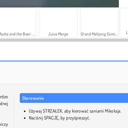
L
Masha and the Bear: Meadows
Juice Merge
Grand Mahjong Connect
Farm Merge Valley
Solitaire Social
rdzo
Sterowanie
udnej
Używaj STRZAŁEK, aby kierować saniami Mikołaja.
Naciśnij SPACJĘ, by przyśpieszyć.
niczy