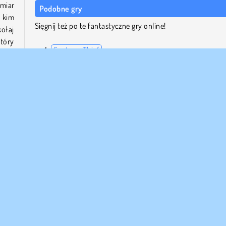
miar
Podobne gry
, kim
Sięgnij też po te fantastyczne gry online!
kołaj
tóry
Santa or Thief
ikał
Conduct THIS
Penguin Diner
Delivery Racer
a
gra
Kto stworzył Santa Christmas Delivery?
iego
Santa Christmas Delivery to gra studia Vitality Games.
iami,
y
Mikołaj
Gry na 1 Osobę
Zimowy Gry
3D
Przygo