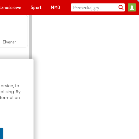
cznościowe
Sport
MMO
Dla ciebie
Elvenar
ervice, to
tising. By
Hospital Surgeon Doctor Game
information