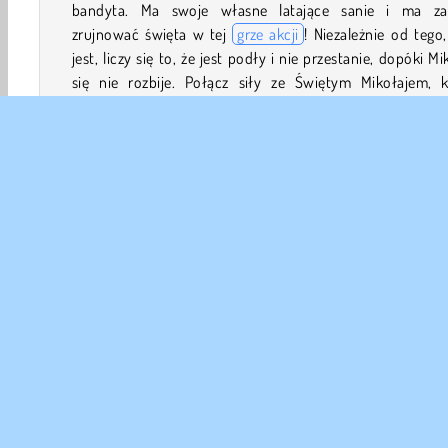
bandyta. Ma swoje własne latające sanie i ma za
zrujnować święta w tej
grze akcji
! Niezależnie od tego
jest, liczy się to, że jest podły i nie przestanie, dopóki Mi
się nie rozbije. Połącz siły ze Świętym Mikołajem, k
podczas swojej trasy będzie dostarczał prezenty, un
bandyty oraz zbierał pieniądze i ulepszenia.
Jak grać w Santa Christmas Delivery?
Santa Christmas Delivery to zabawna i świąteczn
przygodowa
. Pomóż Mikołajowi unikać złowrog
sabotażysty, który również posługuje się latającymi san
oraz dostarczyć jego prezenty.
Akcji
Świąteczne
HTML5
Mobilne
Popularn