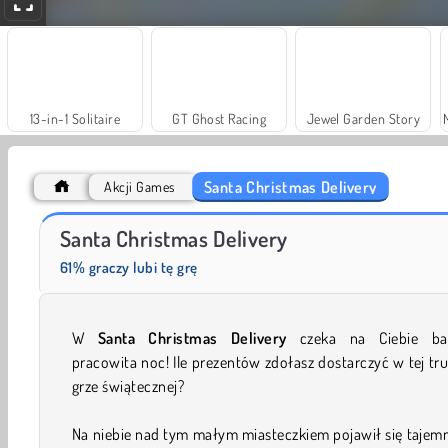
13-in-1 Solitaire
GT Ghost Racing
Jewel Garden Story
Santa Christmas Delivery
Akcji Games
Trollface Quest: USA 2
Scala 40
Santa Christmas Delivery
61% graczy lubi tę grę
W
Santa Christmas Delivery
czeka na Ciebie ba
pracowita noc! Ile prezentów zdołasz dostarczyć w tej tr
grze świątecznej?
Na niebie nad tym małym miasteczkiem pojawił się tajem