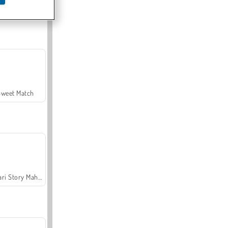
Offroad Crash Climber 4X4
Sweet Match
Safari Story Mahjong