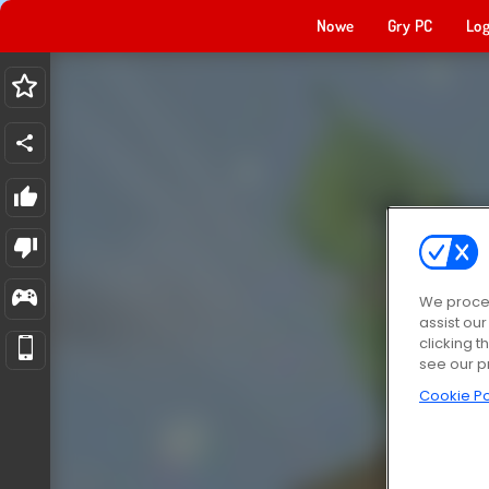
Nowe
Gry PC
Log
We proces
assist ou
clicking t
see our p
Cookie Po