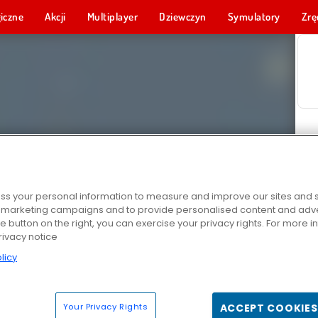
iczne
Akcji
Multiplayer
Dziewczyn
Symulatory
Zrę
s your personal information to measure and improve our sites and s
r marketing campaigns and to provide personalised content and adver
he button on the right, you can exercise your privacy rights. For more 
rivacy notice
licy
Your Privacy Rights
ACCEPT COOKIES