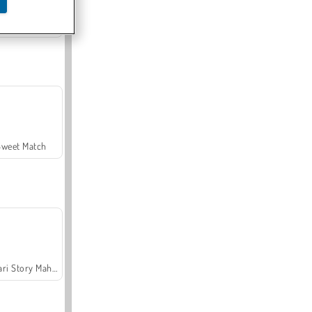
Offroad Crash Climber 4X4
Sweet Match
Safari Story Mahjong