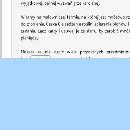
wyjątkowej, pełnej wyzwań grze karcianej.
Witamy na malowniczej farmie, na której jest mnóstwo r
do zrobienia. Czeka Cię sadzenie roślin, zbieranie plonów i
zadania. Łącz karty i usuwaj je ze stołu, by zarobić mn
pieniędzy.
Możesz za nie kupić wiele przydatnych przedmiot
tym
pasjansie
dla graczy w każdym wieku. Wypatruj
bonusów i kart specjalnych, które usuną pobliskie karty.
Jak grać w Solitaire Farm: Seasons?
Solitaire Farm: Seasons to karcianka wzbogacona o w
elementów, które normalnie występują w
grach farmersk
Wykonuj swoje obowiązki, dopasowując karty na podst
widniejących na nich liczb. Aby połączyć kartę z talii z je
leżących na stole, musisz znaleźć taką, której wartość j
jeden niższa lub wyższa. Na przykład piątkę mo