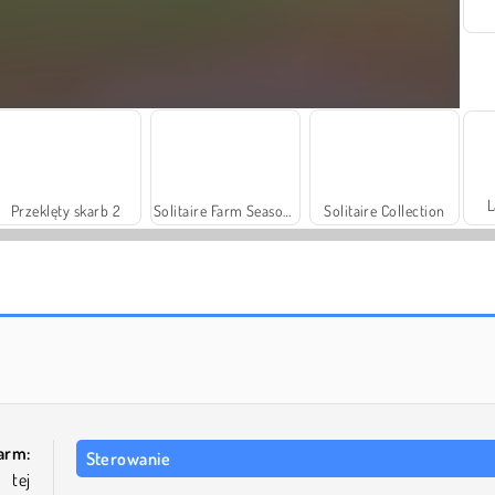
L
Przeklęty skarb 2
Solitaire Farm Season 3
Solitaire Collection
Jewel Garden Story
Bubble Pop Butterfly
Farm:
Sterowanie
 tej