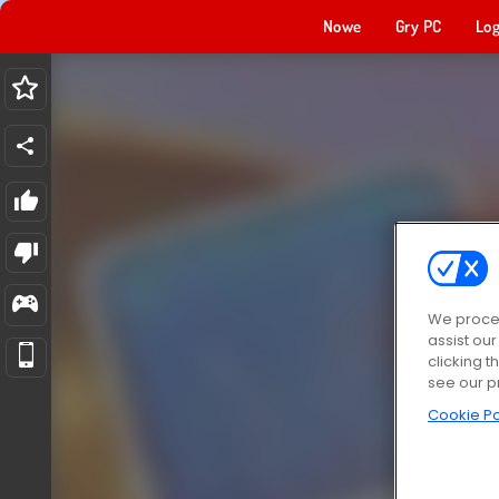
Nowe
Gry PC
Log
We proces
assist ou
clicking t
see our p
Cookie Po