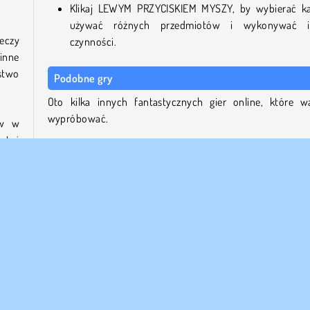
Klikaj LEWYM PRZYCISKIEM MYSZY, by wybierać ka
używać różnych przedmiotów i wykonywać i
zeczy
czynności.
 inne
óstwo
Podobne gry
Oto kilka innych fantastycznych gier online, które w
wypróbować.
ów w
 też
2048 X2 Merge Blocks
Spider Soli
Mergest Kingdom
Mahjong Link
iele
ich
.
Kto stworzył Solitaire Farm: Seasons?
awie
Solitaire Farm: Seasons to gra studia Softgames.
dną z
est o
żesz