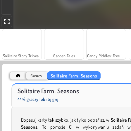
Solitaire Story Tripeaks 4
Garden Tales
Candy Riddles: Free Match 3 Puzzle
Solitaire Farm: Seasons
Games
Solitaire Social
Scala 40
Solitaire Farm: Seasons
44% graczy lubi tę grę
Dopasuj karty tak szybko, jak tylko potrafisz, w
Solitaire 
Seasons
. To pomoże Ci w wykonywaniu zadań w