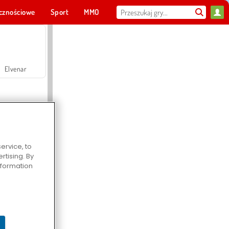
cznościowe
Sport
MMO
Dla ciebie
Elvenar
ervice, to
tising. By
Hospital Surgeon Doctor Game
information