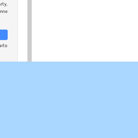
rty,
nne
arto