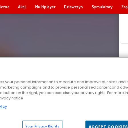
iczne
Akcji
Multiplayer
Dziewczyn
Symulatory
Zrę
s your personal information to measure and improve our sites and s
r marketing campaigns and to provide personalised content and adver
he button on the right, you can exercise your privacy rights. For more 
rivacy notice
licy
Your Privacy Rights
ACCEPT COOKIES