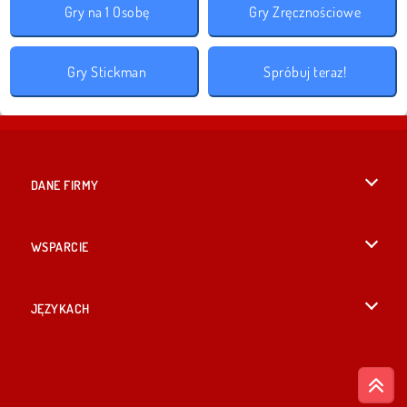
Gry na 1 Osobę
Gry Zręcznościowe
Gry Stickman
Spróbuj teraz!
DANE FIRMY
Warunki korzystania z Witryny
WSPARCIE
Nasza polityka prywatnosci
Pomoc
JĘZYKACH
Cookies
English
Zgoda na pliki cookies