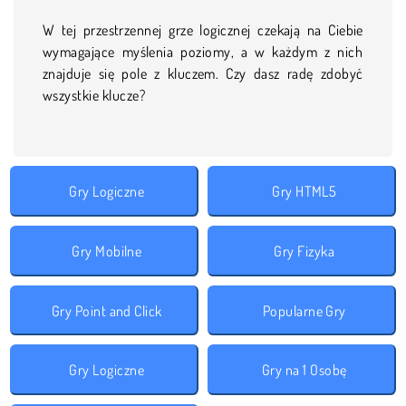
W tej przestrzennej grze logicznej czekają na Ciebie
wymagające myślenia poziomy, a w każdym z nich
znajduje się pole z kluczem. Czy dasz radę zdobyć
wszystkie klucze?
Gry Logiczne
Gry HTML5
Gry Mobilne
Gry Fizyka
Gry Point and Click
Popularne Gry
Gry Logiczne
Gry na 1 Osobę