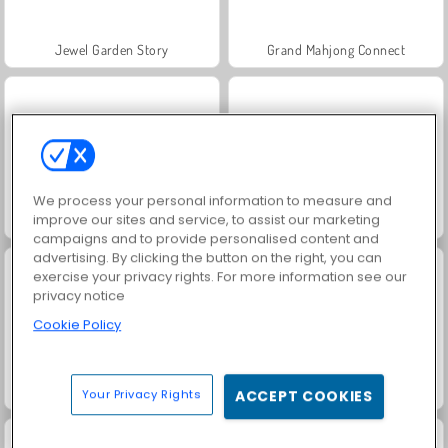
Jewel Garden Story
Grand Mahjong Connect
We process your personal information to measure and
improve our sites and service, to assist our marketing
Juice Merge
Trollface Quest: USA 2
campaigns and to provide personalised content and
advertising. By clicking the button on the right, you can
exercise your privacy rights. For more information see our
privacy notice
Cookie Policy
Masha and the Bear: Meadows
Scala 40
Your Privacy Rights
ACCEPT COOKIES