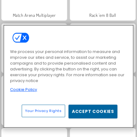
Match Arena Multiplayer
Rack 'em 8 Ball
We process your personal information to measure and
improve our sites and service, to assist our marketing
campaigns and to provide personalised content and
8 Ball Pool
99 Balls Evo
advertising. By clicking the button on the right, you can
exercise your privacy rights. For more information see our
privacy notice
Cookie Policy
Your Privacy Rights
ACCEPT COOKIES
Bilard: Snooker na 8 bili
Carrom Pool