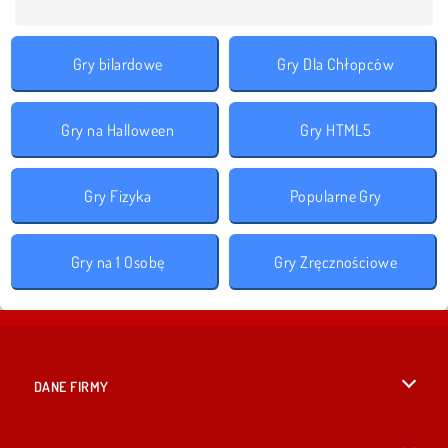
Gry bilardowe
Gry Dla Chłopców
Gry na Halloween
Gry HTML5
Gry Fizyka
Popularne Gry
Gry na 1 Osobę
Gry Zręcznościowe
DANE FIRMY
Warunki korzystania z Witryny