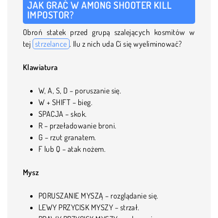
JAK GRAĆ W AMONG SHOOTER KILL
IMPOSTOR?
Obroń statek przed grupą szalejących kosmitów w
tej
strzelance
. Ilu z nich uda Ci się wyeliminować?
Klawiatura
W, A, S, D – poruszanie się.
W + SHIFT – bieg.
SPACJA – skok.
R – przeładowanie broni.
G – rzut granatem.
F lub Q – atak nożem.
Mysz
PORUSZANIE MYSZĄ – rozglądanie się.
LEWY PRZYCISK MYSZY – strzał.