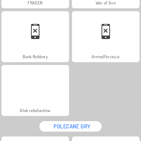
FRAGEN
War of Gun
Bank Robbery
ArmedForces.io
Atak rebeliantów
POLECANE GRY