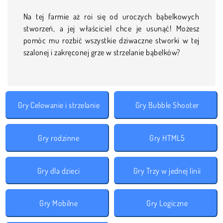
Na tej farmie aż roi się od uroczych bąbelkowych
stworzeń, a jej właściciel chce je usunąć! Możesz
pomóc mu rozbić wszystkie dziwaczne stworki w tej
szalonej i zakręconej grze w strzelanie bąbelków?
Gry Celowanie i strzelanie
Gry Bubble Shooter
Gry rodzinne
Gry HTML5
Gry dla dzieci
Gry Trzy w jednej linii
Gry Mobilne
Gry Logiczne