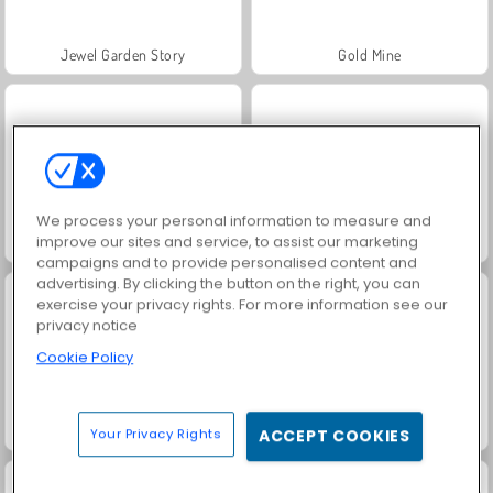
Jewel Garden Story
Gold Mine
We process your personal information to measure and
improve our sites and service, to assist our marketing
Gold Mine Strike
Temple Jewels
campaigns and to provide personalised content and
advertising. By clicking the button on the right, you can
exercise your privacy rights. For more information see our
privacy notice
Cookie Policy
Baśnie z 1001 Nocy
Grand Mahjong Connect
Your Privacy Rights
ACCEPT COOKIES