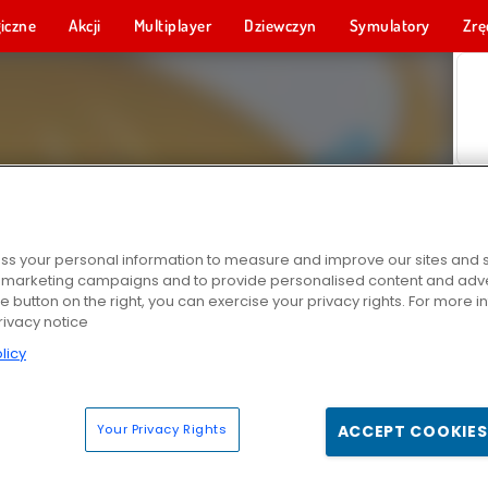
iczne
Akcji
Multiplayer
Dziewczyn
Symulatory
Zrę
s your personal information to measure and improve our sites and s
r marketing campaigns and to provide personalised content and adver
he button on the right, you can exercise your privacy rights. For more 
rivacy notice
licy
Your Privacy Rights
ACCEPT COOKIES