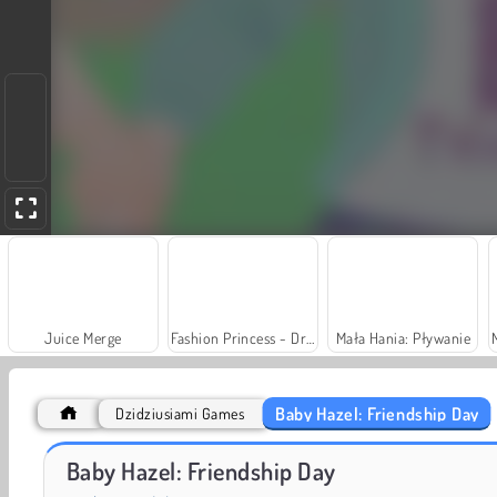
Juice Merge
Fashion Princess - Dress Up for Girls
Mała Hania: Pływanie
Baby Hazel: Friendship Day
Dzidziusiami Games
Princesses: Breakup Drama
Pou
Baby Hazel: Friendship Day