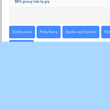
86% graczy lubi tę grę
Dzidziusiami
Małą Hanią
Opieka nad Dziećmi
Pie
Symulatory
DANE
Waru
Nas