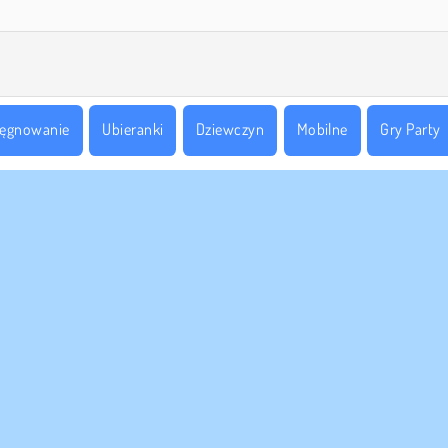
lęgnowanie
Ubieranki
Dziewczyn
Mobilne
Gry Party
 FIRMY
WSPARCIE
nki korzystania z Witryny
Cookies
Pomoc
za polityka prywatnosci
Zgoda na pliki cookies