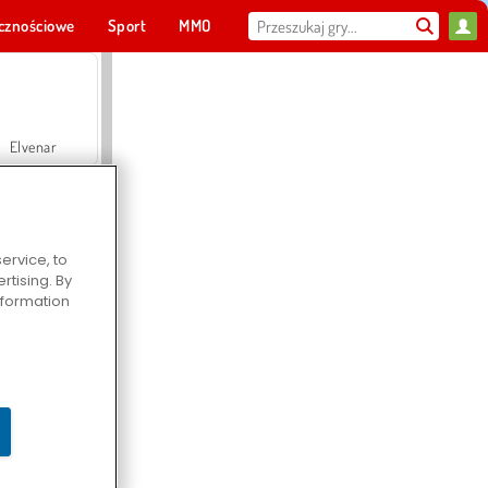
cznościowe
Sport
MMO
Dla ciebie
Elvenar
ervice, to
tising. By
Hospital Surgeon Doctor Game
information
Offroad Crash Climber 4X4