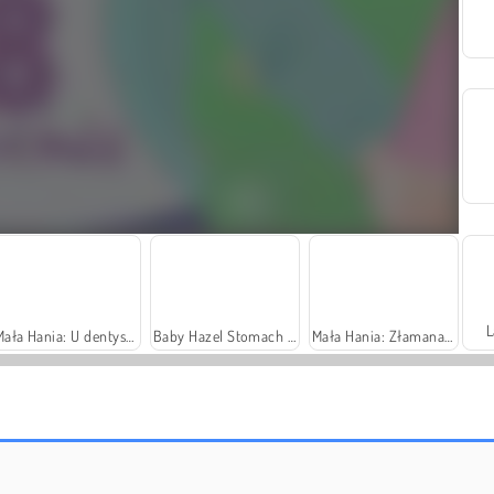
L
Mała Hania: U dentysty
Baby Hazel Stomach Care
Mała Hania: Złamana ręka
Symulator konia 3D
Ślimak Bob 7: Bajkowa historia