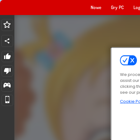
Nowe
Gry PC
Log
We proces
assist ou
clicking t
see our p
Cookie Po