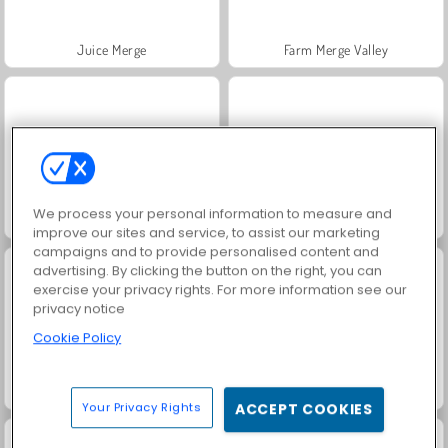
Juice Merge
Farm Merge Valley
We process your personal information to measure and
Jewel Garden Story
Masha and the Bear: Meadows
improve our sites and service, to assist our marketing
campaigns and to provide personalised content and
advertising. By clicking the button on the right, you can
exercise your privacy rights. For more information see our
privacy notice
Cookie Policy
Royal Story
Scala 40
Your Privacy Rights
ACCEPT COOKIES