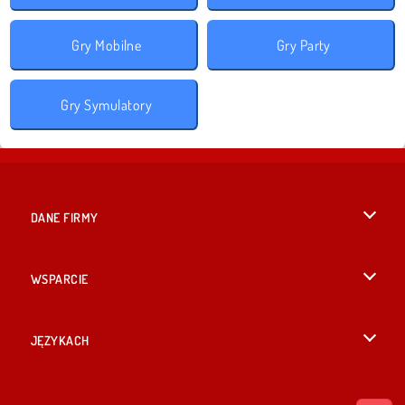
Gry Mobilne
Gry Party
Gry Symulatory
DANE FIRMY
Warunki korzystania z Witryny
WSPARCIE
Nasza polityka prywatnosci
Pomoc
JĘZYKACH
Cookies
British English