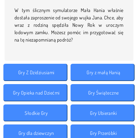
W tym ślicznym symulatorze Mała Hania właśnie
dostała zaproszenie od swojego wujka Jana. Chce, aby
wraz z rodziną spędziła Nowy Rok w uroczym
lodowym zamku. Możesz pomóc im przygotować się
na tę niezapomnianą podróż?
Gry Z Dzidziusiami
Gry z małą Hanią
Gry Opieka nad Dziećmi
Gry Świąteczne
Słodkie Gry
Gry Ubieranki
Gry dla dziewczyn
Gry Przeróbki