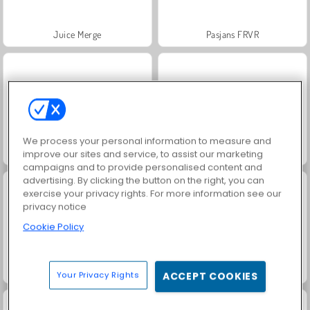
Juice Merge
Pasjans FRVR
We process your personal information to measure and
Grand Mahjong Connect
Jewel Garden Story
improve our sites and service, to assist our marketing
campaigns and to provide personalised content and
advertising. By clicking the button on the right, you can
exercise your privacy rights. For more information see our
privacy notice
Cookie Policy
Trollface Quest: USA 2
Rummy World
Your Privacy Rights
ACCEPT COOKIES