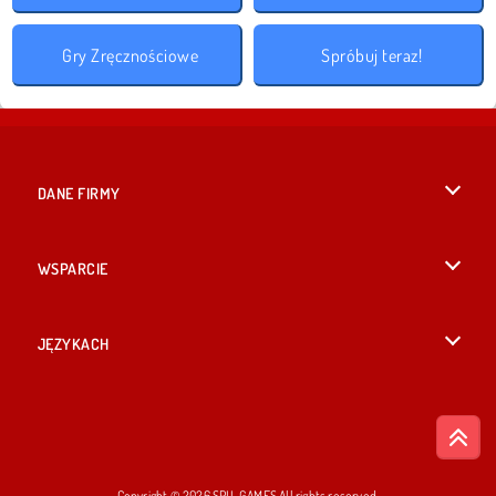
Gry Zręcznościowe
Spróbuj teraz!
DANE FIRMY
Warunki korzystania z Witryny
WSPARCIE
Nasza polityka prywatnosci
Pomoc
JĘZYKACH
Cookies
English
Zgoda na pliki cookies
British English
Copyright © 2026 SPIL GAMES All rights reserved.