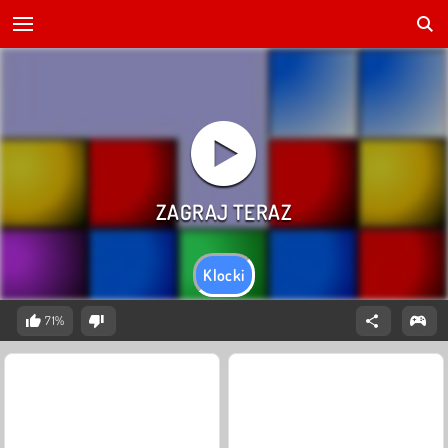
Klocki
71%