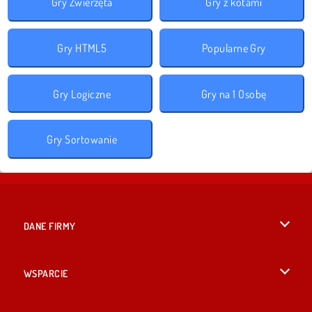
Gry Zwierzęta
Gry z kotami
Gry HTML5
Popularne Gry
Gry Logiczne
Gry na 1 Osobę
Gry Sortowanie
DANE FIRMY
Warunki korzystania z Witryny
WSPARCIE
Nasza polityka prywatnosci
Pomoc