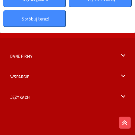
Spróbuj teraz!
DANE FIRMY
Warunki korzystania z Witryny
WSPARCIE
Nasza polityka prywatnosci
Pomoc
JĘZYKACH
Cookies
English
Zgoda na pliki cookies
British English