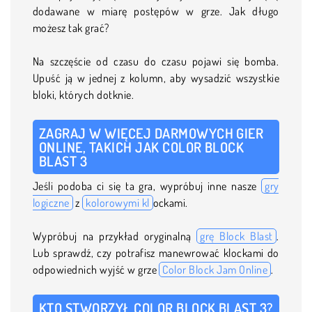
dodawane w miarę postępów w grze. Jak długo
możesz tak grać?
Na szczęście od czasu do czasu pojawi się bomba.
Upuść ją w jednej z kolumn, aby wysadzić wszystkie
bloki, których dotknie.
ZAGRAJ W WIĘCEJ DARMOWYCH GIER
ONLINE, TAKICH JAK COLOR BLOCK
BLAST 3
Jeśli podoba ci się ta gra, wypróbuj inne nasze
gry
logiczne
z
kolorowymi kl
ockami.
Wypróbuj na przykład oryginalną
grę Block Blast
.
Lub sprawdź, czy potrafisz manewrować klockami do
odpowiednich wyjść w grze
Color Block Jam Online
.
KTO STWORZYŁ COLOR BLOCK BLAST 3?