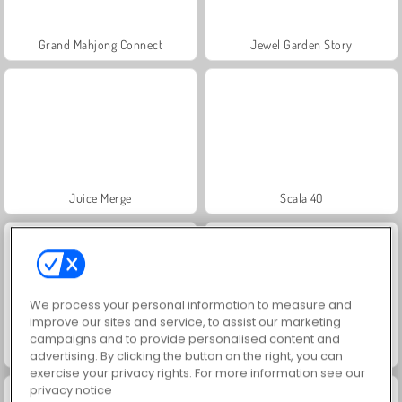
Grand Mahjong Connect
Jewel Garden Story
Juice Merge
Scala 40
We process your personal information to measure and
improve our sites and service, to assist our marketing
campaigns and to provide personalised content and
Solitaire Social
Trollface Quest: USA 2
advertising. By clicking the button on the right, you can
exercise your privacy rights. For more information see our
privacy notice