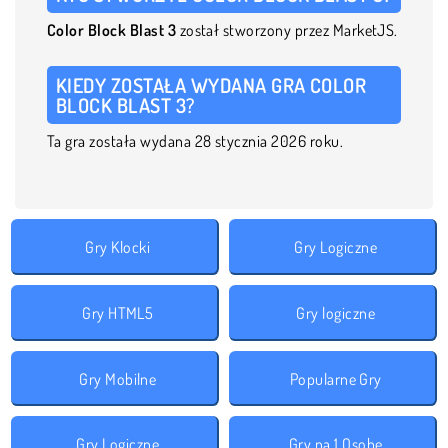
Color
Block
Blast 3
został stworzony przez MarketJS.
KIEDY ZOSTAŁA WYDANA GRA COLOR
BLOCK BLAST 3?
Ta gra została wydana 28 stycznia 2026 roku.
Gry Klocki
Gry Logiczne
Gry HTML5
Gry logiczne
Gry Mobilne
Popularne Gry
Gry Logiczne
Gry na 1 Osobę