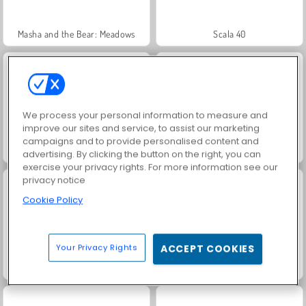
Masha and the Bear: Meadows
Scala 40
We process your personal information to measure and
improve our sites and service, to assist our marketing
campaigns and to provide personalised content and
Juice Merge
Solitaire Social
advertising. By clicking the button on the right, you can
exercise your privacy rights. For more information see our
privacy notice
Cookie Policy
Your Privacy Rights
ACCEPT COOKIES
Trollface Quest: USA 2
Jewel Garden Story