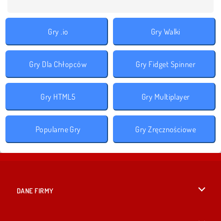
Gry .io
Gry Walki
Gry Dla Chłopców
Gry Fidget Spinner
Gry HTML5
Gry Multiplayer
Popularne Gry
Gry Zręcznościowe
DANE FIRMY
Warunki korzystania z Witryny