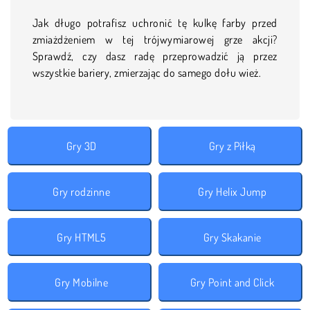
Jak długo potrafisz uchronić tę kulkę farby przed
zmiażdżeniem w tej trójwymiarowej grze akcji?
Sprawdź, czy dasz radę przeprowadzić ją przez
wszystkie bariery, zmierzając do samego dołu wież.
Gry 3D
Gry z Piłką
Gry rodzinne
Gry Helix Jump
Gry HTML5
Gry Skakanie
Gry Mobilne
Gry Point and Click