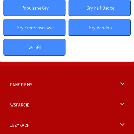
Popularne Gry
Gry na 1 Osobę
Gry Zręcznościowe
Gry Voodoo
WebGL
DANE FIRMY
Warunki korzystania z Witryny
WSPARCIE
Nasza polityka prywatnosci
Pomoc
JĘZYKACH