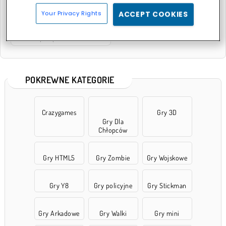
Your Privacy Rights
ACCEPT COOKIES
Hiperspirala skoku
POKREWNE KATEGORIE
Crazygames
Gry 3D
Gry Dla
Chłopców
Gry HTML5
Gry Zombie
Gry Wojskowe
Gry Y8
Gry policyjne
Gry Stickman
Gry Arkadowe
Gry Walki
Gry mini