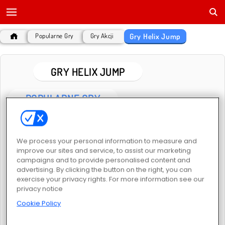
Gry Helix Jump
Popularne Gry
Gry Akcji
GRY HELIX JUMP
POPULARNE GRY
We process your personal information to measure and
improve our sites and service, to assist our marketing
campaigns and to provide personalised content and
advertising. By clicking the button on the right, you can
exercise your privacy rights. For more information see our
Spadająca kulka 3D
Helix Jump
privacy notice
Cookie Policy