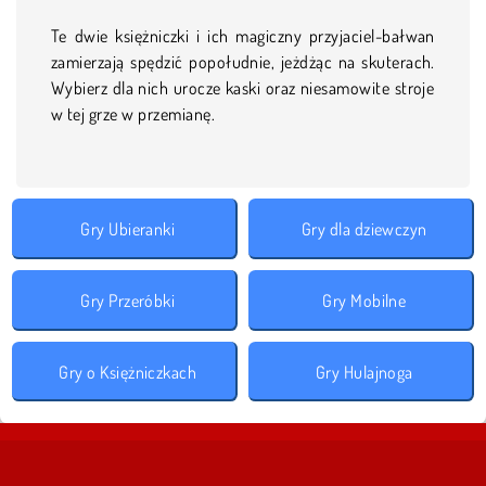
Te dwie księżniczki i ich magiczny przyjaciel-bałwan
zamierzają spędzić popołudnie, jeżdżąc na skuterach.
Wybierz dla nich urocze kaski oraz niesamowite stroje
w tej grze w przemianę.
Gry Ubieranki
Gry dla dziewczyn
Gry Przeróbki
Gry Mobilne
Gry o Księżniczkach
Gry Hulajnoga